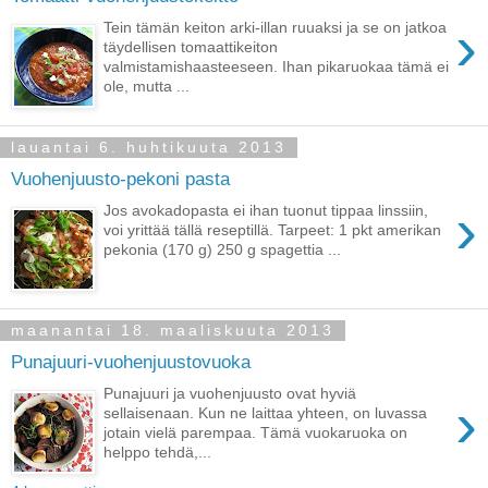
›
Tein tämän keiton arki-illan ruuaksi ja se on jatkoa
täydellisen tomaattikeiton
valmistamishaasteeseen. Ihan pikaruokaa tämä ei
ole, mutta ...
lauantai 6. huhtikuuta 2013
Vuohenjuusto-pekoni pasta
›
Jos avokadopasta ei ihan tuonut tippaa linssiin,
voi yrittää tällä reseptillä. Tarpeet: 1 pkt amerikan
pekonia (170 g) 250 g spagettia ...
maanantai 18. maaliskuuta 2013
Punajuuri-vuohenjuustovuoka
Punajuuri ja vuohenjuusto ovat hyviä
›
sellaisenaan. Kun ne laittaa yhteen, on luvassa
jotain vielä parempaa. Tämä vuokaruoka on
helppo tehdä,...