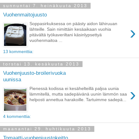
sunnuntai 7. heinäkuuta 2013
Vuohenmaitojuusto
Soppasirkuksessa on päästy aidon lähiruuan
›
lähteille. Sain nimittäin kesäaikaan vuohia
pitävältä työkaveriltani käsinlypsettyä
vuohenmaitoa ...
13 kommenttia:
torstai 13. kesäkuuta 2013
Vuohenjuusto-broilerivuoka
uunissa
›
Pienessä kodissa ei kesähelteillä paljoa uunia
lämmitellä, mutta sadepäivänä uunin lämmön saa
helposti annettua harakoille. Tartuimme sadepä...
4 kommenttia:
maanantai 29. huhtikuuta 2013
Tomaatti-vuohenjuustokeitto