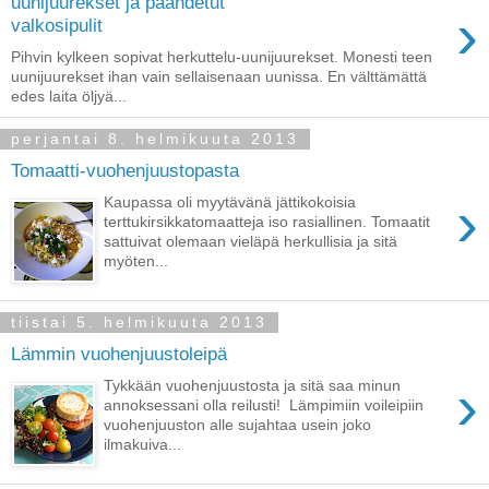
uunijuurekset ja paahdetut
›
valkosipulit
Pihvin kylkeen sopivat herkuttelu-uunijuurekset. Monesti teen
uunijuurekset ihan vain sellaisenaan uunissa. En välttämättä
edes laita öljyä...
perjantai 8. helmikuuta 2013
Tomaatti-vuohenjuustopasta
›
Kaupassa oli myytävänä jättikokoisia
terttukirsikkatomaatteja iso rasiallinen. Tomaatit
sattuivat olemaan vieläpä herkullisia ja sitä
myöten...
tiistai 5. helmikuuta 2013
Lämmin vuohenjuustoleipä
›
Tykkään vuohenjuustosta ja sitä saa minun
annoksessani olla reilusti! Lämpimiin voileipiin
vuohenjuuston alle sujahtaa usein joko
ilmakuiva...