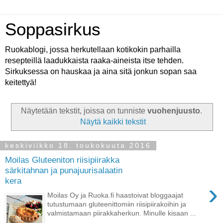
Soppasirkus
Ruokablogi, jossa herkutellaan kotikokin parhailla
resepteillä laadukkaista raaka-aineista itse tehden.
Sirkuksessa on hauskaa ja aina sitä jonkun sopan saa
keitettyä!
Näytetään tekstit, joissa on tunniste
vuohenjuusto
.
Näytä kaikki tekstit
keskiviikko 18. toukokuuta 2016
Moilas Gluteeniton riisipiirakka
särkitahnan ja punajuurisalaatin
kera
›
Moilas Oy ja Ruoka.fi haastoivat bloggaajat
tutustumaan gluteenittomiin riisipiirakoihin ja
valmistamaan piirakkaherkun. Minulle kisaan ...