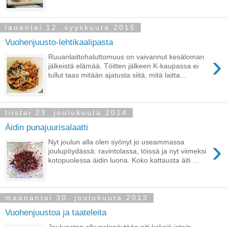
lauantai 12. syyskuuta 2015
Vuohenjuusto-lehtikaalipasta
›
Ruuanlaittohaluttomuus on vaivannut kesäloman
jälkeistä elämää. Töitten jälkeen K-kaupassa ei
tullut taas mitään ajatusta siitä, mitä laitta...
tiistai 23. joulukuuta 2014
Äidin punajuurisalaatti
›
Nyt joulun alla olen syönyt jo useammassa
joulupöydässä: ravintolassa, töissä ja nyt viimeksi
kotopuolessa äidin luona. Koko kattausta äiti ...
maanantai 30. joulukuuta 2013
Vuohenjuustoa ja taateleita
Jouluaaton alkupalapöytään piti keksiä jotain