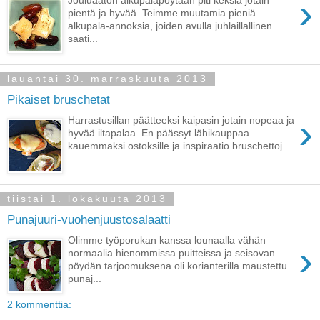
›
pientä ja hyvää. Teimme muutamia pieniä
alkupala-annoksia, joiden avulla juhlaillallinen
saati...
lauantai 30. marraskuuta 2013
Pikaiset bruschetat
›
Harrastusillan päätteeksi kaipasin jotain nopeaa ja
hyvää iltapalaa. En päässyt lähikauppaa
kauemmaksi ostoksille ja inspiraatio bruschettoj...
tiistai 1. lokakuuta 2013
Punajuuri-vuohenjuustosalaatti
Olimme työporukan kanssa lounaalla vähän
›
normaalia hienommissa puitteissa ja seisovan
pöydän tarjoomuksena oli korianterilla maustettu
punaj...
2 kommenttia: