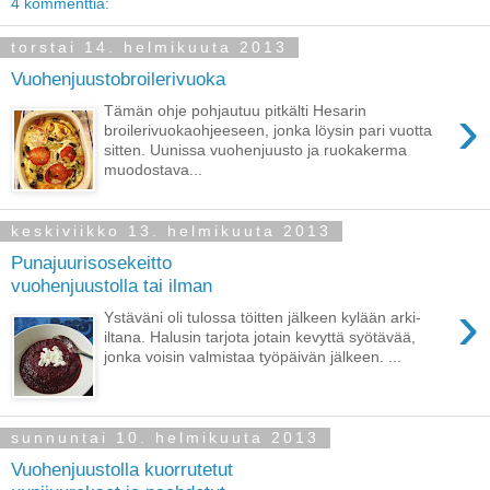
4 kommenttia:
torstai 14. helmikuuta 2013
Vuohenjuustobroilerivuoka
›
Tämän ohje pohjautuu pitkälti Hesarin
broilerivuokaohjeeseen, jonka löysin pari vuotta
sitten. Uunissa vuohenjuusto ja ruokakerma
muodostava...
keskiviikko 13. helmikuuta 2013
Punajuurisosekeitto
vuohenjuustolla tai ilman
›
Ystäväni oli tulossa töitten jälkeen kylään arki-
iltana. Halusin tarjota jotain kevyttä syötävää,
jonka voisin valmistaa työpäivän jälkeen. ...
sunnuntai 10. helmikuuta 2013
Vuohenjuustolla kuorrutetut