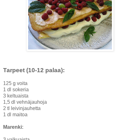
Tarpeet (10-12 palaa):
125 g voita
1 dl sokeria
3 keltuaista
1,5 dl vehnäjauhoja
2 tl leivinjauhetta
1 dl maitoa
Marenki:
3 valkuaista