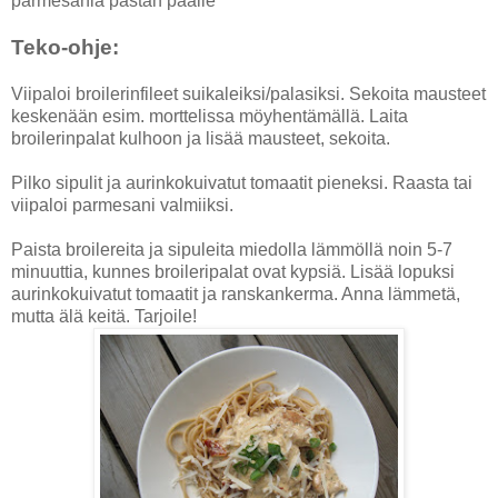
parmesania pastan päälle
Teko-ohje:
Viipaloi broilerinfileet suikaleiksi/palasiksi. Sekoita mausteet
keskenään esim. morttelissa möyhentämällä. Laita
broilerinpalat kulhoon ja lisää mausteet, sekoita.
Pilko sipulit ja aurinkokuivatut tomaatit pieneksi. Raasta tai
viipaloi parmesani valmiiksi.
Paista broilereita ja sipuleita miedolla lämmöllä noin 5-7
minuuttia, kunnes broileripalat ovat kypsiä. Lisää lopuksi
aurinkokuivatut tomaatit ja ranskankerma. Anna lämmetä,
mutta älä keitä. Tarjoile!