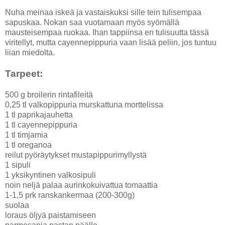
Nuha meinaa iskeä ja vastaiskuksi sille tein tulisempaa
sapuskaa. Nokan saa vuotamaan myös syömällä
mausteisempaa ruokaa. Ihan tappiinsa en tulisuutta tässä
viritellyt, mutta cayennepippuria vaan lisää peliin, jos tuntuu
liian miedolta.
Tarpeet:
500 g broilerin rintafileitä
0,25 tl valkopippuria murskattuna morttelissa
1 tl paprikajauhetta
1 tl cayennepippuria
1 tl timjamia
1 tl oreganoa
reilut pyöräytykset mustapippurimyllystä
1 sipuli
1 yksikyntinen valkosipuli
noin neljä palaa aurinkokuivattua tomaattia
1-1,5 prk ranskankermaa (200-300g)
suolaa
loraus öljyä paistamiseen