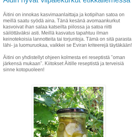
Äitini on innokas kasvimaanlaittaja ja kotipihan satoa on
meillä saatu syödä aina. Tänä kesänä avomaankurkut
kasvoivat ihan salaa katseilta piilossa ja satoa riitti
säilöttäväksi asti. Meillä kasvatus tapahtuu ilman
keinotekoisia lannotteita tai torjuntoja. Tämä on sitä parasta
lähi- ja luomuruokaa, vaikkei se Eviran kriteerejä täytäkään!
Äitini on yhdistellyt ohjeen kolmesta eri reseptistä "oman
järkensä mukaan". Kiitokset Äitille reseptistä ja terveisiä
sinne kotopuoleen!