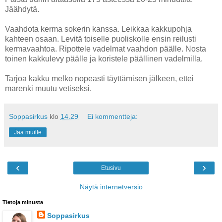
Jäähdytä.
Vaahdota kerma sokerin kanssa. Leikkaa kakkupohja
kahteen osaan. Levitä toiselle puoliskolle ensin reilusti
kermavaahtoa. Ripottele vadelmat vaahdon päälle. Nosta
toinen kakkulevy päälle ja koristele päällinen vadelmilla.
Tarjoa kakku melko nopeasti täyttämisen jälkeen, ettei
marenki muutu vetiseksi.
Soppasirkus
klo
14.29
Ei kommentteja:
Jaa muille
‹
›
Etusivu
Näytä internetversio
Tietoja minusta
Soppasirkus