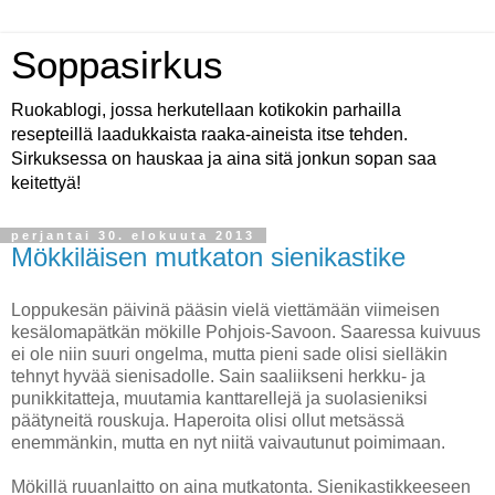
Soppasirkus
Ruokablogi, jossa herkutellaan kotikokin parhailla
resepteillä laadukkaista raaka-aineista itse tehden.
Sirkuksessa on hauskaa ja aina sitä jonkun sopan saa
keitettyä!
perjantai 30. elokuuta 2013
Mökkiläisen mutkaton sienikastike
Loppukesän päivinä pääsin vielä viettämään viimeisen
kesälomapätkän mökille Pohjois-Savoon. Saaressa kuivuus
ei ole niin suuri ongelma, mutta pieni sade olisi sielläkin
tehnyt hyvää sienisadolle. Sain saaliikseni herkku- ja
punikkitatteja, muutamia kanttarellejä ja suolasieniksi
päätyneitä rouskuja. Haperoita olisi ollut metsässä
enemmänkin, mutta en nyt niitä vaivautunut poimimaan.
Mökillä ruuanlaitto on aina mutkatonta. Sienikastikkeeseen