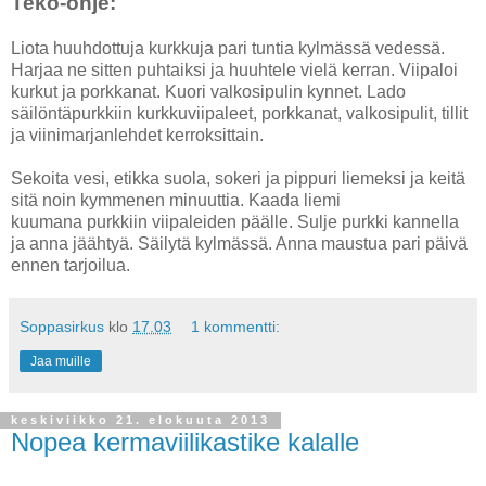
Teko-ohje:
Liota huuhdottuja kurkkuja pari tuntia kylmässä vedessä.
Harjaa ne sitten puhtaiksi ja huuhtele vielä kerran. Viipaloi
kurkut ja porkkanat. Kuori valkosipulin kynnet. Lado
säilöntäpurkkiin kurkkuviipaleet, porkkanat, valkosipulit, tillit
ja viinimarjanlehdet kerroksittain.
Sekoita vesi, etikka suola, sokeri ja pippuri liemeksi ja keitä
sitä noin kymmenen minuuttia. Kaada liemi
kuumana purkkiin viipaleiden päälle. Sulje purkki kannella
ja anna jäähtyä. Säilytä kylmässä. Anna maustua pari päivä
ennen tarjoilua.
Soppasirkus
klo
17.03
1 kommentti:
Jaa muille
keskiviikko 21. elokuuta 2013
Nopea kermaviilikastike kalalle