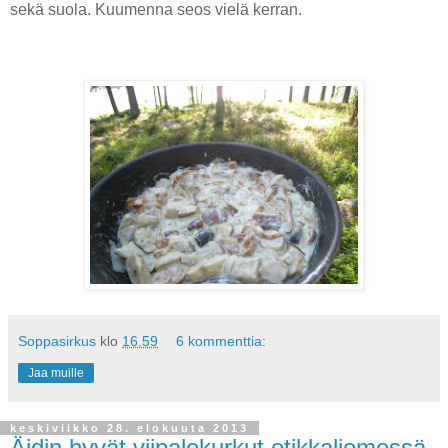
sekä suola. Kuumenna seos vielä kerran.
Soppasirkus
klo
16.59
6 kommenttia:
Jaa muille
keskiviikko 28. elokuuta 2013
Äidin hyvät viipalekurkut etikkaliemessä