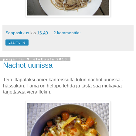
Soppasirkus
klo
16.40
2 kommenttia:
Jaa muille
perjantai 9. elokuuta 2013
Nachot uunissa
Tein iltapalaksi amerikanreissulta tutun nachot uunissa -
hässäkän. Tämä on helppo tehdä ja tästä saa mukavaa
tarjottavaa vieraillekin.