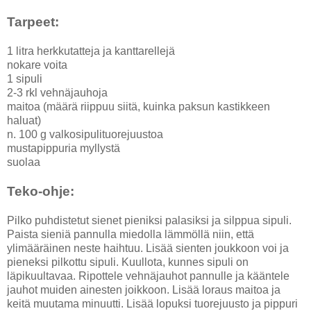
Tarpeet:
1 litra herkkutatteja ja kanttarellejä
nokare voita
1 sipuli
2-3 rkl vehnäjauhoja
maitoa (määrä riippuu siitä, kuinka paksun kastikkeen
haluat)
n. 100 g valkosipulituorejuustoa
mustapippuria myllystä
suolaa
Teko-ohje:
Pilko puhdistetut sienet pieniksi palasiksi ja silppua sipuli.
Paista sieniä pannulla miedolla lämmöllä niin, että
ylimääräinen neste haihtuu. Lisää sienten joukkoon voi ja
pieneksi pilkottu sipuli. Kuullota, kunnes sipuli on
läpikuultavaa. Ripottele vehnäjauhot pannulle ja kääntele
jauhot muiden ainesten joikkoon. Lisää loraus maitoa ja
keitä muutama minuutti. Lisää lopuksi tuorejuusto ja pippuri