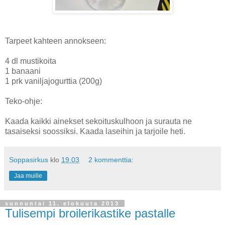
Tarpeet kahteen annokseen:
4 dl mustikoita
1 banaani
1 prk vaniljajogurttia (200g)
Teko-ohje:
Kaada kaikki ainekset sekoituskulhoon ja surauta ne
tasaiseksi soossiksi. Kaada laseihin ja tarjoile heti.
Soppasirkus
klo
19.03
2 kommenttia:
Jaa muille
sunnuntai 11. elokuuta 2013
Tulisempi broilerikastike pastalle