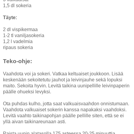
1,5 dl sokeria
Täyte:
2 dl vispikermaa
1-2 tl vaniljasokeria
1,2 l vadelmia
ripaus sokeria
Teko-ohje:
Vaahdota voi ja sokeri. Vatkaa keltuaiset joukkoon. Lisää
keskenään sekoitetutu jauhot ja leivinjauhe sekä lopuksi
maito. Sekoita hyvin. Levitä taikina uunipellille leivinpaperin
päälle ohueksi levyksi.
Ota puhdas kulho, jotta saat valkuaisvaahdon onnistumaan.
Vaahdota valkuaiset sokerin kanssa napakaksi vaahdoksi.
Levitä vaahto taikinapohjan päälle pellille siten, että se ei
yllä aivan taikinareunaan asti.
Paista uunin alatasolla 175 asteessa 20-25 minuuttia.