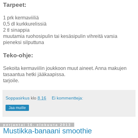
Tarpeet:
1 prk kermaviiliä
0,5 dl kurkkurelissiä
2 tl sinappia
muutamia ruohosipulin tai kesäsipulin vihreitä varsia
pieneksi silputtuna
Teko-ohje:
Sekoita kermaviilin joukkoon muut aineet. Anna makujen
tasaantua hetki jääkaapissa.
tarjoile.
Soppasirkus
klo
8.16
Ei kommentteja:
Jaa muille
perjantai 16. elokuuta 2013
Mustikka-banaani smoothie