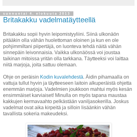
sunnuntai 4. elokuuta 2013
Britakakku vadelmatäytteellä
Britakakku sopii hyvin leipomistyyliini. Siinä ulkonäön
pitääkin olla vähän huolettoman oloinen ja kun en ole
pohjimmiltani piipertäjä, on luonteva tehdä näitä vähän
sinnepäin leivonnaisia. Vaikka ulkonäössä voi joustaa
taikinan mitoissa yritän olla tarkkana. Täytteeksi voi laittaa
niitä marjoja, joita sattuu olemaan.
Ohje on peräisin
Kodin kuvalehdestä
. Äidin pihamaalla on
vattuja tullut hyvin ja täytteeseen laitoin alkuperäistä ohjetta
enemmän marjoja. Vadelmien joukkoon mahtui myös kesän
ensimmäiset karviaiset! Minulla on myös tapana maustaa
kakkujen kermavaahto pelkästään vaniljasokerilla. Joskus
vadelmat ovat aika kirpeitä ja silloin lisäänkin vähän
tavallista sokeria makeudeksi.