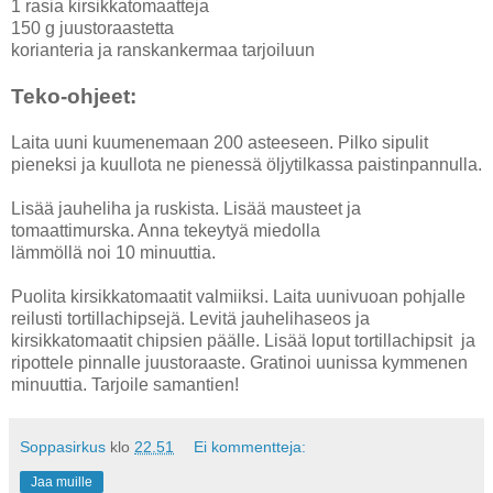
1 rasia kirsikkatomaatteja
150 g juustoraastetta
korianteria ja ranskankermaa tarjoiluun
Teko-ohjeet:
Laita uuni kuumenemaan 200 asteeseen. Pilko sipulit
pieneksi ja kuullota ne pienessä öljytilkassa paistinpannulla.
Lisää jauheliha ja ruskista. Lisää mausteet ja
tomaattimurska. Anna tekeytyä miedolla
lämmöllä noi 10 minuuttia.
Puolita kirsikkatomaatit valmiiksi. Laita uunivuoan pohjalle
reilusti tortillachipsejä. Levitä jauhelihaseos ja
kirsikkatomaatit chipsien päälle. Lisää loput tortillachipsit ja
ripottele pinnalle juustoraaste. Gratinoi uunissa kymmenen
minuuttia. Tarjoile samantien!
Soppasirkus
klo
22.51
Ei kommentteja:
Jaa muille