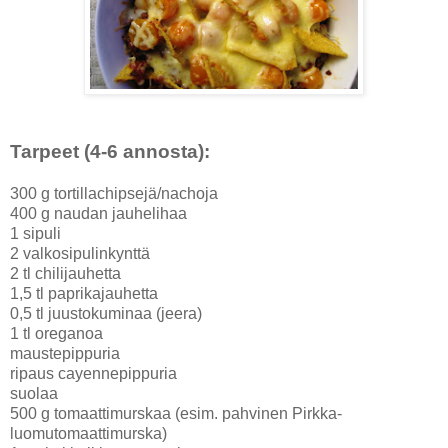
Tarpeet (4-6 annosta):
300 g tortillachipsejä/nachoja
400 g naudan jauhelihaa
1 sipuli
2 valkosipulinkynttä
2 tl chilijauhetta
1,5 tl paprikajauhetta
0,5 tl juustokuminaa (jeera)
1 tl oreganoa
maustepippuria
ripaus cayennepippuria
suolaa
500 g tomaattimurskaa (esim. pahvinen Pirkka-
luomutomaattimurska)