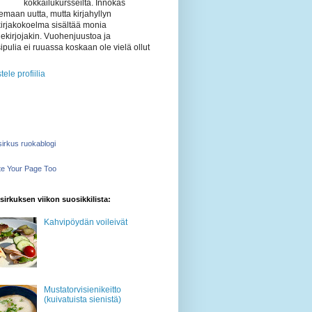
kokkailukursseilta. Innokas
emaan uutta, mutta kirjahyllyn
kirjakokoelma sisältää monia
ekirjojakin. Vuohenjuustoa ja
ipulia ei ruuassa koskaan ole vielä ollut
tele profiilia
irkus ruokablogi
e Your Page Too
irkuksen viikon suosikkilista:
Kahvipöydän voileivät
Mustatorvisienikeitto
(kuivatuista sienistä)