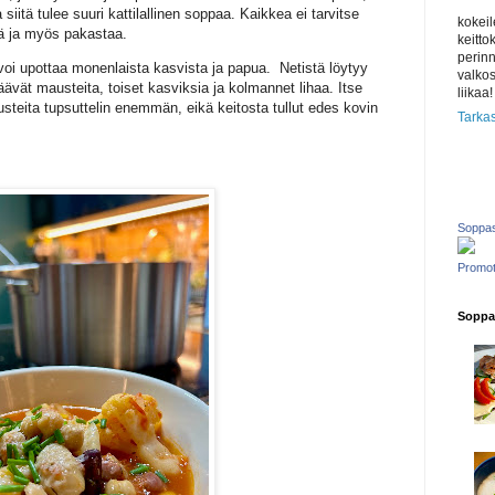
siitä tulee suuri kattilallinen soppaa. Kaikkea ei tarvitse
kokeil
ää ja myös pakastaa.
keitto
perinn
 voi upottaa monenlaista kasvista ja papua. Netistä löytyy
valkos
isäävät mausteita, toiset kasviksia ja kolmannet lihaa. Itse
liikaa!
steita tupsuttelin enemmän, eikä keitosta tullut edes kovin
Tarkas
Soppas
Promot
Soppas