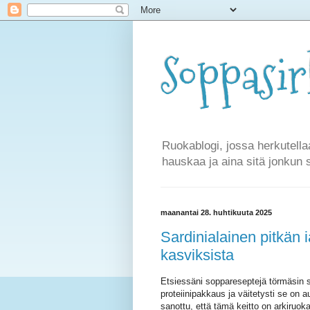
Soppasi
Ruokablogi, jossa herkutella
hauskaa ja aina sitä jonkun 
maanantai 28. huhtikuuta 2025
Sardinialainen pitkän i
kasviksista
Etsiessäni soppareseptejä törmäsin s
proteiinipakkaus ja väitetysti se on 
sanottu, että tämä keitto on arkiruok