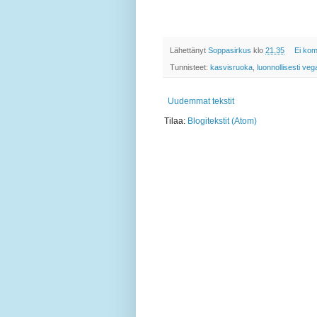
Lähettänyt
Soppasirkus
klo
21.35
Ei kom
Tunnisteet:
kasvisruoka
,
luonnollisesti ve
Uudemmat tekstit
Tilaa:
Blogitekstit (Atom)