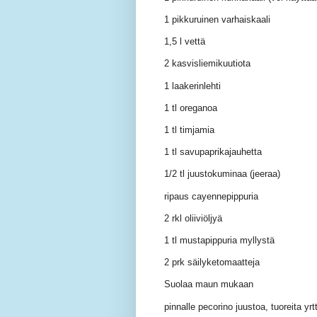
1 pikkuruinen varhaiskaali
1,5 l vettä
2 kasvisliemikuutiota
1 laakerinlehti
1 tl oreganoa
1 tl timjamia
1 tl savupaprikajauhetta
1/2 tl juustokuminaa (jeeraa)
ripaus cayennepippuria
2 rkl oliiviöljyä
1 tl mustapippuria myllystä
2 prk säilyketomaatteja
Suolaa maun mukaan
pinnalle pecorino juustoa, tuoreita yrt