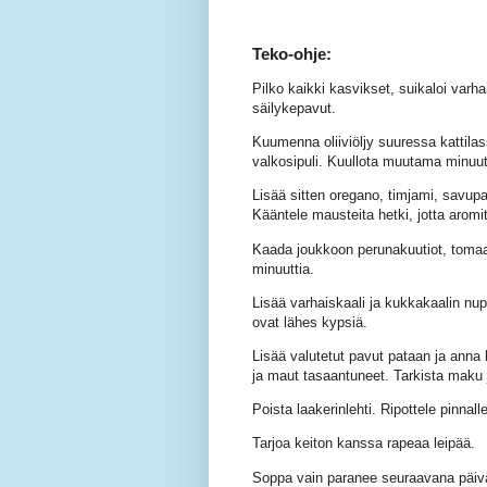
Teko-ohje:
Pilko kaikki kasvikset, suikaloi varha
säilykepavut.
Kuumenna oliiviöljy suuressa kattilass
valkosipuli. Kuullota muutama minuut
Lisää sitten oregano, timjami, savup
Kääntele mausteita hetki, jotta aromi
Kaada joukkoon perunakuutiot, tomaati
minuuttia.
Lisää varhaiskaali ja kukkakaalin nu
ovat lähes kypsiä.
Lisää valutetut pavut pataan ja anna
ja maut tasaantuneet. Tarkista maku j
Poista laakerinlehti. Ripottele pinnalle
Tarjoa keiton kanssa rapeaa leipää.
Soppa vain paranee seuraavana päiv