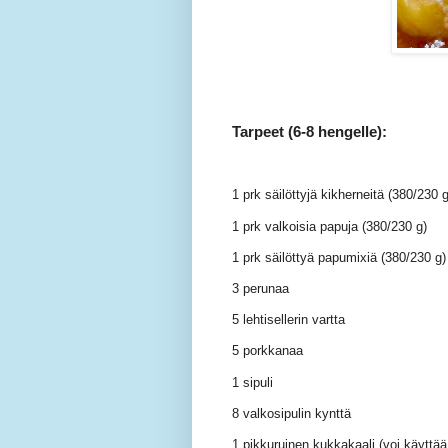
Tarpeet (6-8 hengelle):
1 prk säilöttyjä kikherneitä (380/230 g
1 prk valkoisia papuja (380/230 g)
1 prk säilöttyä papumixiä (380/230 g)
3 perunaa
5 lehtisellerin vartta
5 porkkanaa
1 sipuli
8 valkosipulin kynttä
1 pikkuruinen kukkakaali (voi käyttä