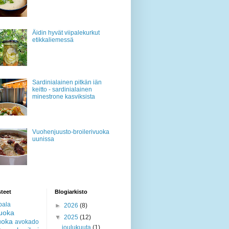
Äidin hyvät viipalekurkut
etikkaliemessä
Sardinialainen pitkän iän
keitto - sardinialainen
minestrone kasviksista
Vuohenjuusto-broilerivuoka
uunissa
teet
Blogiarkisto
pala
►
2026
(8)
ruoka
▼
2025
(12)
uoka
avokado
joulukuuta
(1)