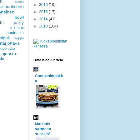
ti
sienet
►
2016
(19)
suolainen
ie
nnainen
►
2015
(17)
er bowl
►
2014
(41)
gate party
►
2013
(164)
tex-mex
uuniruoka
sipuli
vappu
starjottava
loppuruoka
enjuusto
ala
Oma blogiluettelo
Campasimpukk
a
Maistuis
varmaan
sullekin!