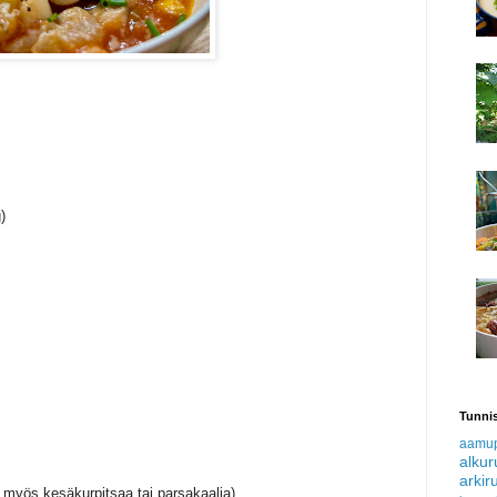
)
Tunnis
aamu
alku
arkir
ä myös kesäkurpitsaa tai parsakaalia)