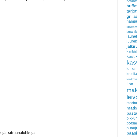
bataatt
buffe
tarjo
grill
hampu
idättä
japan
jauhel
juurek
jälki
karib
kasti
kas
katka
kreoli
leikkok
liha
ma
lei
marin
matk
past
pikku
porsa
punaj
tejä, sitruunalohkoja
pääs