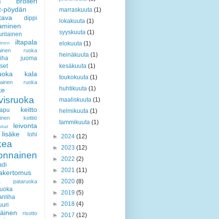
broileri
i
t-pöydän
marraskuuta
(1)
ttava
dippi
lokakuuta
(1)
aaminen
syyskuuta
(1)
rilainen
iltapala
minen
elokuuta
(1)
ilainen ruoka
heinäkuuta
(1)
iha
juoma
set
kesäkuuta
(1)
ruoka
kala
toukokuuta
(1)
ialainen ruoka
huhtikuuta
(1)
ke
visruoka
maaliskuuta
(1)
keitto
rapu
helmikuuta
(1)
lainen keittiö
tammikuuta
(1)
leivonta
ukat
lisäke
lohi
►
2024
(12)
kea
►
2023
(12)
vonnainen
►
2022
(2)
adi
►
2021
(11)
akertomus
a
►
2020
(8)
pataruoka
ruoka
►
2019
(5)
anliha
►
2018
(4)
uuri
iäinen
risotto
►
2017
(12)