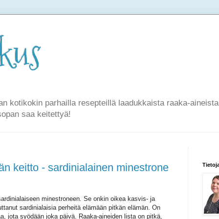
rkus
an kotikokin parhailla resepteillä laadukkaista raaka-aineist
sopan saa keitettyä!
än keitto - sardinialainen minestrone
Tietoj
ardinialaiseen minestroneen. Se onkin oikea kasvis- ja
auttanut sardinialaisia perheitä elämään pitkän elämän. On
aa, jota syödään joka päivä. Raaka-aineiden lista on pitkä,