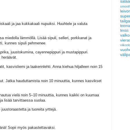
salaat
smooth
leivo
sup
tail
iskaali ja jaa kukkakaali nupuiksi. Huuhtele ja valuta
teema
texas
valko
a miedolla lämmöllä. Lisää sipuli, selleri, porkkanat ja
viera
ti, kunnes sipuli pehmenee.
viikon
vuoh
aprika, juustokumina, cayennepippuri ja mustapippuri.
välip
t heräävät.
t, kasvisliemi ja laakerinlehti. Anna kiehua hiljalleen noin 15
put. Jatka hauduttamista noin 10 minuuttia, kunnes kasvikset
 hautua vielä noin 5–10 minuuttia, kunnes kaikki on kuumaa
a lisää tarvittaessa suolaa.
 juustoraastetta ja tuoreita yrttejä.
änä! Sopii myös pakastettavaksi.