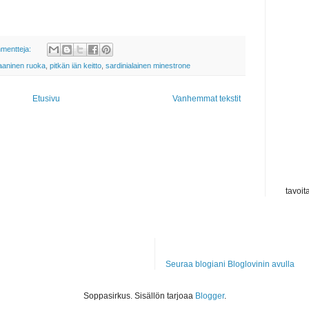
mentteja:
gaaninen ruoka
,
pitkän iän keitto
,
sardinialainen minestrone
Etusivu
Vanhemmat tekstit
tavoit
Seuraa blogiani Bloglovinin avulla
Soppasirkus. Sisällön tarjoaa
Blogger
.