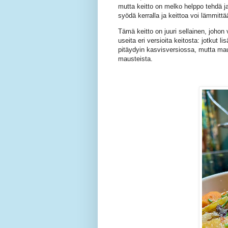
mutta keitto on melko helppo tehdä ja 
syödä kerralla ja keittoa voi lämmitt
Tämä keitto on juuri sellainen, johon
useita eri versioita keitosta: jotkut l
pitäydyin kasvisversiossa, mutta mau
mausteista.