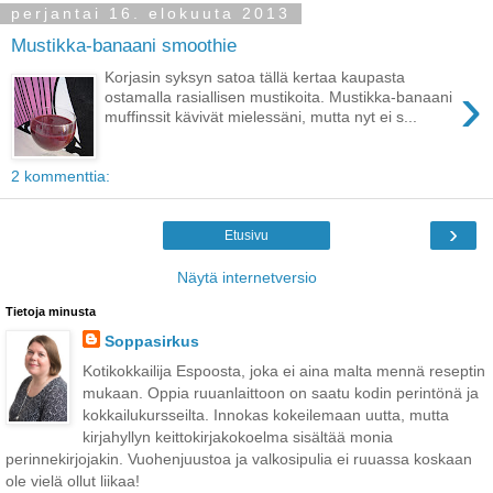
perjantai 16. elokuuta 2013
Mustikka-banaani smoothie
Korjasin syksyn satoa tällä kertaa kaupasta
›
ostamalla rasiallisen mustikoita. Mustikka-banaani
muffinssit kävivät mielessäni, mutta nyt ei s...
2 kommenttia:
›
Etusivu
Näytä internetversio
Tietoja minusta
Soppasirkus
Kotikokkailija Espoosta, joka ei aina malta mennä reseptin
mukaan. Oppia ruuanlaittoon on saatu kodin perintönä ja
kokkailukursseilta. Innokas kokeilemaan uutta, mutta
kirjahyllyn keittokirjakokoelma sisältää monia
perinnekirjojakin. Vuohenjuustoa ja valkosipulia ei ruuassa koskaan
ole vielä ollut liikaa!