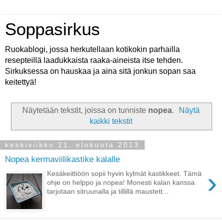
Soppasirkus
Ruokablogi, jossa herkutellaan kotikokin parhailla
resepteillä laadukkaista raaka-aineista itse tehden.
Sirkuksessa on hauskaa ja aina sitä jonkun sopan saa
keitettyä!
Näytetään tekstit, joissa on tunniste
nopea
.
Näytä
kaikki tekstit
keskiviikko 21. elokuuta 2013
Nopea kermaviilikastike kalalle
›
Kesäkeittiöön sopii hyvin kylmät kastikkeet. Tämä
ohje on helppo ja nopea! Monesti kalan kanssa
tarjotaan sitruunalla ja tillillä maustett...