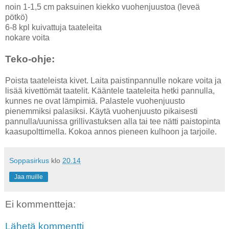
noin 1-1,5 cm paksuinen kiekko vuohenjuustoa (leveä
pötkö)
6-8 kpl kuivattuja taateleita
nokare voita
Teko-ohje:
Poista taateleista kivet. Laita paistinpannulle nokare voita ja
lisää kivettömät taatelit. Kääntele taateleita hetki pannulla,
kunnes ne ovat lämpimiä. Palastele vuohenjuusto
pienemmiksi palasiksi. Käytä vuohenjuusto pikaisesti
pannulla/uunissa grillivastuksen alla tai tee nätti paistopinta
kaasupolttimella. Kokoa annos pieneen kulhoon ja tarjoile.
Soppasirkus
klo
20.14
Jaa muille
Ei kommentteja:
Lähetä kommentti