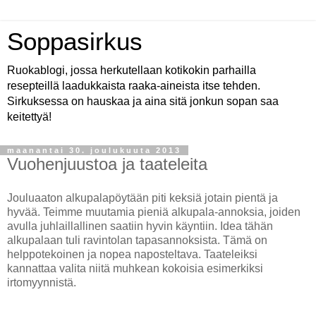
Soppasirkus
Ruokablogi, jossa herkutellaan kotikokin parhailla
resepteillä laadukkaista raaka-aineista itse tehden.
Sirkuksessa on hauskaa ja aina sitä jonkun sopan saa
keitettyä!
maanantai 30. joulukuuta 2013
Vuohenjuustoa ja taateleita
Jouluaaton alkupalapöytään piti keksiä jotain pientä ja
hyvää. Teimme muutamia pieniä alkupala-annoksia, joiden
avulla juhlaillallinen saatiin hyvin käyntiin. Idea tähän
alkupalaan tuli ravintolan tapasannoksista. Tämä on
helppotekoinen ja nopea naposteltava. Taateleiksi
kannattaa valita niitä muhkean kokoisia esimerkiksi
irtomyynnistä.