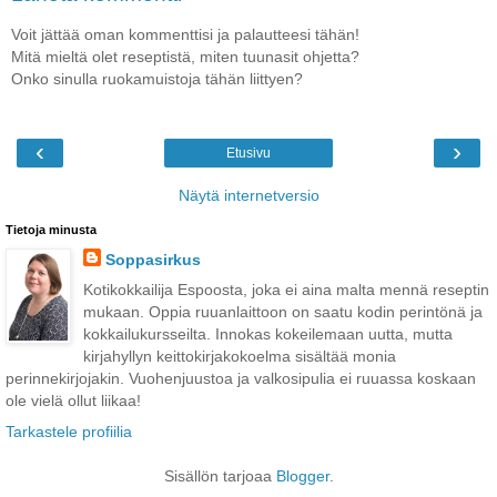
Voit jättää oman kommenttisi ja palautteesi tähän!
Mitä mieltä olet reseptistä, miten tuunasit ohjetta?
Onko sinulla ruokamuistoja tähän liittyen?
‹
›
Etusivu
Näytä internetversio
Tietoja minusta
Soppasirkus
Kotikokkailija Espoosta, joka ei aina malta mennä reseptin
mukaan. Oppia ruuanlaittoon on saatu kodin perintönä ja
kokkailukursseilta. Innokas kokeilemaan uutta, mutta
kirjahyllyn keittokirjakokoelma sisältää monia
perinnekirjojakin. Vuohenjuustoa ja valkosipulia ei ruuassa koskaan
ole vielä ollut liikaa!
Tarkastele profiilia
Sisällön tarjoaa
Blogger
.