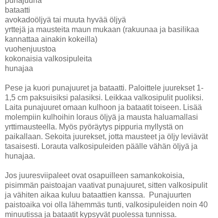
punajuuria
bataatti
avokadoöljyä tai muuta hyvää öljyä
yrttejä ja mausteita maun mukaan (rakuunaa ja basilikaa
kannattaa ainakin kokeilla)
vuohenjuustoa
kokonaisia valkosipuleita
hunajaa
Pese ja kuori punajuuret ja bataatti. Paloittele juurekset 1-
1,5 cm paksuisiksi palasiksi. Leikkaa valkosipulit puoliksi.
Laita punajuuret omaan kulhoon ja bataatit toiseen. Lisää
molempiin kulhoihin loraus öljyä ja mausta haluamallasi
yrttimausteella. Myös pyöräytys pippuria myllystä on
paikallaan. Sekoita juurekset, jotta mausteet ja öljy leviävät
tasaisesti. Lorauta valkosipuleiden päälle vähän öljyä ja
hunajaa.
Jos juuresviipaleet ovat osapuilleen samankokoisia,
pisimmän paistoajan vaativat punajuuret, sitten valkosipulit
ja vähiten aikaa kuluu bataattien kanssa. Punajuurten
paistoaika voi olla lähemmäs tunti, valkosipuleiden noin 40
minuutissa ja bataatit kypsyvät puolessa tunnissa.