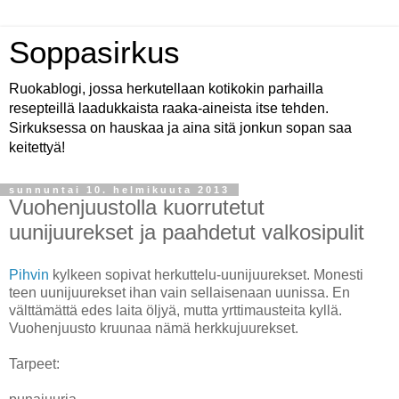
Soppasirkus
Ruokablogi, jossa herkutellaan kotikokin parhailla
resepteillä laadukkaista raaka-aineista itse tehden.
Sirkuksessa on hauskaa ja aina sitä jonkun sopan saa
keitettyä!
sunnuntai 10. helmikuuta 2013
Vuohenjuustolla kuorrutetut
uunijuurekset ja paahdetut valkosipulit
Pihvin
kylkeen sopivat herkuttelu-uunijuurekset. Monesti
teen uunijuurekset ihan vain sellaisenaan uunissa. En
välttämättä edes laita öljyä, mutta yrttimausteita kyllä.
Vuohenjuusto kruunaa nämä herkkujuurekset.
Tarpeet: