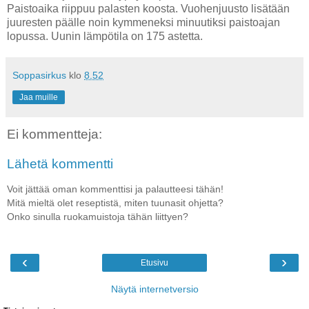
Paistoaika riippuu palasten koosta. Vuohenjuusto lisätään
juuresten päälle noin kymmeneksi minuutiksi paistoajan
lopussa. Uunin lämpötila on 175 astetta.
Soppasirkus
klo
8.52
Jaa muille
Ei kommentteja:
Lähetä kommentti
Voit jättää oman kommenttisi ja palautteesi tähän!
Mitä mieltä olet reseptistä, miten tuunasit ohjetta?
Onko sinulla ruokamuistoja tähän liittyen?
‹
›
Etusivu
Näytä internetversio