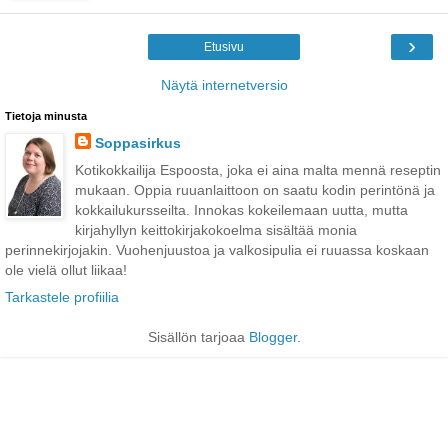
›
Etusivu
Näytä internetversio
Tietoja minusta
Soppasirkus
Kotikokkailija Espoosta, joka ei aina malta mennä reseptin
mukaan. Oppia ruuanlaittoon on saatu kodin perintönä ja
kokkailukursseilta. Innokas kokeilemaan uutta, mutta
kirjahyllyn keittokirjakokoelma sisältää monia
perinnekirjojakin. Vuohenjuustoa ja valkosipulia ei ruuassa koskaan
ole vielä ollut liikaa!
Tarkastele profiilia
Sisällön tarjoaa
Blogger
.