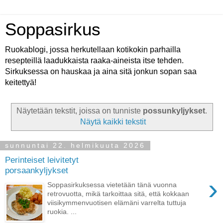
Soppasirkus
Ruokablogi, jossa herkutellaan kotikokin parhailla
resepteillä laadukkaista raaka-aineista itse tehden.
Sirkuksessa on hauskaa ja aina sitä jonkun sopan saa
keitettyä!
Näytetään tekstit, joissa on tunniste
possunkyljykset
.
Näytä kaikki tekstit
sunnuntai 22. helmikuuta 2026
Perinteiset leivitetyt
porsaankyljykset
›
Soppasirkuksessa vietetään tänä vuonna
retrovuotta, mikä tarkoittaa sitä, että kokkaan
viisikymmenvuotisen elämäni varrelta tuttuja
ruokia. ...