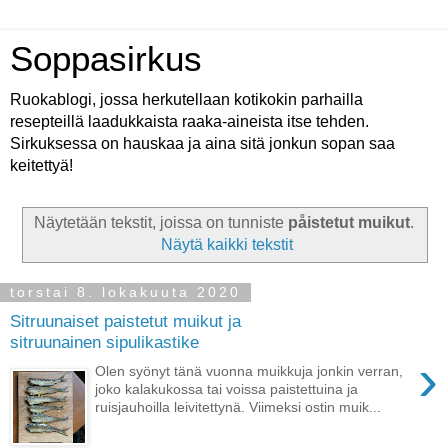
Soppasirkus
Ruokablogi, jossa herkutellaan kotikokin parhailla
resepteillä laadukkaista raaka-aineista itse tehden.
Sirkuksessa on hauskaa ja aina sitä jonkun sopan saa
keitettyä!
Näytetään tekstit, joissa on tunniste
påistetut muikut
.
Näytä kaikki tekstit
torstai 8. lokakuuta 2020
Sitruunaiset paistetut muikut ja
sitruunainen sipulikastike
›
Olen syönyt tänä vuonna muikkuja jonkin verran,
joko kalakukossa tai voissa paistettuina ja
ruisjauhoilla leivitettynä. Viimeksi ostin muik...