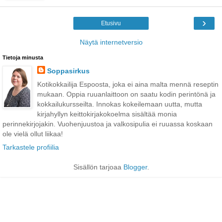
›
Etusivu
Näytä internetversio
Tietoja minusta
Soppasirkus
Kotikokkailija Espoosta, joka ei aina malta mennä reseptin
mukaan. Oppia ruuanlaittoon on saatu kodin perintönä ja
kokkailukursseilta. Innokas kokeilemaan uutta, mutta
kirjahyllyn keittokirjakokoelma sisältää monia
perinnekirjojakin. Vuohenjuustoa ja valkosipulia ei ruuassa koskaan
ole vielä ollut liikaa!
Tarkastele profiilia
Sisällön tarjoaa
Blogger
.