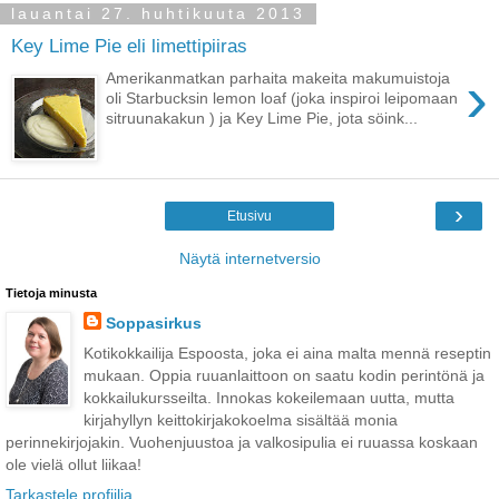
lauantai 27. huhtikuuta 2013
Key Lime Pie eli limettipiiras
›
Amerikanmatkan parhaita makeita makumuistoja
oli Starbucksin lemon loaf (joka inspiroi leipomaan
sitruunakakun ) ja Key Lime Pie, jota söink...
›
Etusivu
Näytä internetversio
Tietoja minusta
Soppasirkus
Kotikokkailija Espoosta, joka ei aina malta mennä reseptin
mukaan. Oppia ruuanlaittoon on saatu kodin perintönä ja
kokkailukursseilta. Innokas kokeilemaan uutta, mutta
kirjahyllyn keittokirjakokoelma sisältää monia
perinnekirjojakin. Vuohenjuustoa ja valkosipulia ei ruuassa koskaan
ole vielä ollut liikaa!
Tarkastele profiilia