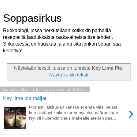
Soppasirkus
Ruokablogi, jossa herkutellaan kotikokin parhailla
resepteillä laadukkaista raaka-aineista itse tehden.
Sirkuksessa on hauskaa ja aina sitä jonkun sopan saa
keitettyä!
Näytetään tekstit, joissa on tunniste
Key Lime Pie
.
Näytä kaikki tekstit
sunnuntai 15. syyskuuta 2013
Key lime pie maljat
›
Monesti jälkiruuan kanssa ei enää viitsi pelata,
kun pistänyt kaiken tarmonsa itse pääruokaan.
Nyt oli kuitenkin tilaus makealle aterian pää...