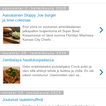
sunnuntai 2. helmikuuta 2020
Aasialainen Sloppy Joe burger
ja lime coleslaw
›
Ensi yönä on vuotuinen amerikkalaisen
jalkapallon huipentuma eli Super Bowl.
Kisaamassa on tänä vuonna Floridan Miamissa
Kansas City Chiefs ...
lauantai 25. tammikuuta 2020
Jambalaya haudutuspadassa
›
Ostin eräänlaiseksi joululahjaksi Crock potin ja
olen sillä ehtinyt tehdä jo keittoa ja chiliä. En ole
oikein onnistunut: Useimmiten olen sa...
torstai 19. joulukuuta 2019
Jouluiset taatelimuffinit