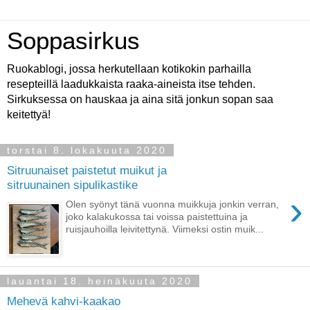
Soppasirkus
Ruokablogi, jossa herkutellaan kotikokin parhailla
resepteillä laadukkaista raaka-aineista itse tehden.
Sirkuksessa on hauskaa ja aina sitä jonkun sopan saa
keitettyä!
torstai 8. lokakuuta 2020
Sitruunaiset paistetut muikut ja
sitruunainen sipulikastike
›
Olen syönyt tänä vuonna muikkuja jonkin verran,
joko kalakukossa tai voissa paistettuina ja
ruisjauhoilla leivitettynä. Viimeksi ostin muik...
lauantai 18. heinäkuuta 2020
Mehevä kahvi-kaakao