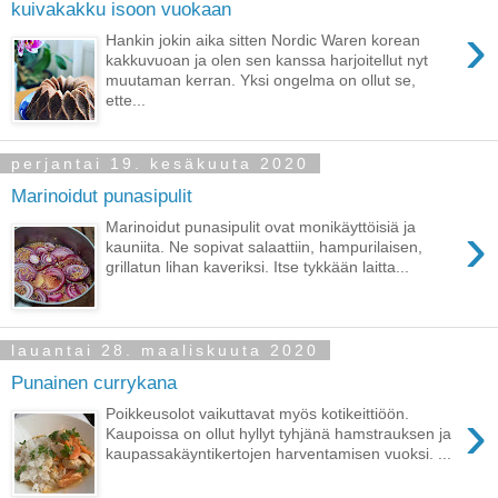
kuivakakku isoon vuokaan
›
Hankin jokin aika sitten Nordic Waren korean
kakkuvuoan ja olen sen kanssa harjoitellut nyt
muutaman kerran. Yksi ongelma on ollut se,
ette...
perjantai 19. kesäkuuta 2020
Marinoidut punasipulit
›
Marinoidut punasipulit ovat monikäyttöisiä ja
kauniita. Ne sopivat salaattiin, hampurilaisen,
grillatun lihan kaveriksi. Itse tykkään laitta...
lauantai 28. maaliskuuta 2020
Punainen currykana
›
Poikkeusolot vaikuttavat myös kotikeittiöön.
Kaupoissa on ollut hyllyt tyhjänä hamstrauksen ja
kaupassakäyntikertojen harventamisen vuoksi. ...