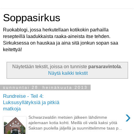
Soppasirkus
Ruokablogi, jossa herkutellaan kotikokin parhailla
resepteillä laadukkaista raaka-aineista itse tehden.
Sirkuksessa on hauskaa ja aina sitä jonkun sopan saa
keitettyä!
Näytetään tekstit, joissa on tunniste
parsaravintola
.
Näytä kaikki tekstit
sunnuntai 28. heinäkuuta 2013
Rundreise - Teil 4:
Luksusyllätyksiä ja pitkiä
matkoja
›
Schwarzwaldin metsien jälkeen lähdimme
ajelemaan kotia kohti. Meillä oli vielä kaksi yötä
Saksan puolella jäljellä ja suunnittelimme taas p...