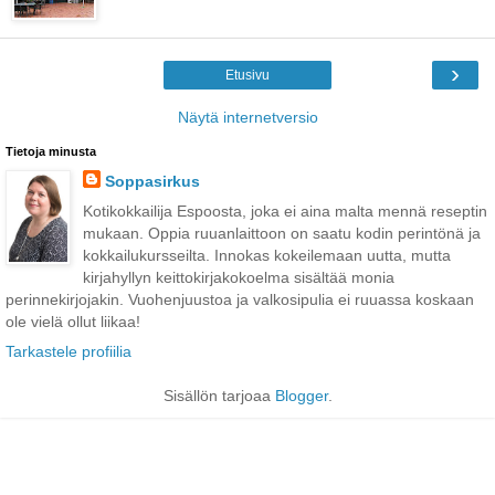
›
Etusivu
Näytä internetversio
Tietoja minusta
Soppasirkus
Kotikokkailija Espoosta, joka ei aina malta mennä reseptin
mukaan. Oppia ruuanlaittoon on saatu kodin perintönä ja
kokkailukursseilta. Innokas kokeilemaan uutta, mutta
kirjahyllyn keittokirjakokoelma sisältää monia
perinnekirjojakin. Vuohenjuustoa ja valkosipulia ei ruuassa koskaan
ole vielä ollut liikaa!
Tarkastele profiilia
Sisällön tarjoaa
Blogger
.