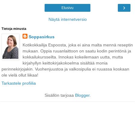
›
Etusivu
Näytä internetversio
Tietoja minusta
Soppasirkus
Kotikokkailija Espoosta, joka ei aina malta mennä reseptin
mukaan. Oppia ruuanlaittoon on saatu kodin perintönä ja
kokkailukursseilta. Innokas kokeilemaan uutta, mutta
kirjahyllyn keittokirjakokoelma sisältää monia
perinnekirjojakin. Vuohenjuustoa ja valkosipulia ei ruuassa koskaan
ole vielä ollut liikaa!
Tarkastele profiilia
Sisällön tarjoaa
Blogger
.