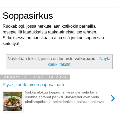
Soppasirkus
Ruokablogi, jossa herkutellaan kotikokin parhailla
resepteillä laadukkaista raaka-aineista itse tehden.
Sirkuksessa on hauskaa ja aina sitä jonkun sopan saa
keitettyä!
Näytetään tekstit, joissa on tunniste
valkopapu
.
Näytä
kaikki tekstit
lauantai 31. elokuuta 2024
Piyaz, turkkilainen papusalaatti
›
Vaikka elokuu loppuu, ei kesä ole vielä tänä
vuonna antanut periksi. Järvivedet ovat vielä
uintilämpöisiä ja helteidenkin lupaillaan palaava...