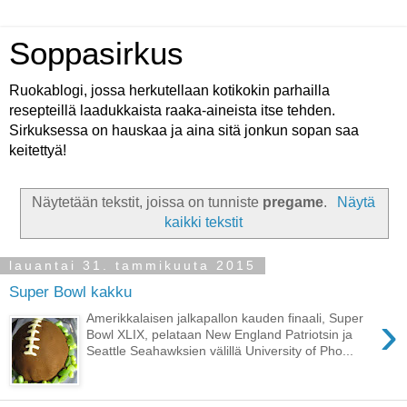
Soppasirkus
Ruokablogi, jossa herkutellaan kotikokin parhailla
resepteillä laadukkaista raaka-aineista itse tehden.
Sirkuksessa on hauskaa ja aina sitä jonkun sopan saa
keitettyä!
Näytetään tekstit, joissa on tunniste
pregame
.
Näytä
kaikki tekstit
lauantai 31. tammikuuta 2015
Super Bowl kakku
›
Amerikkalaisen jalkapallon kauden finaali, Super
Bowl XLIX, pelataan New England Patriotsin ja
Seattle Seahawksien välillä University of Pho...