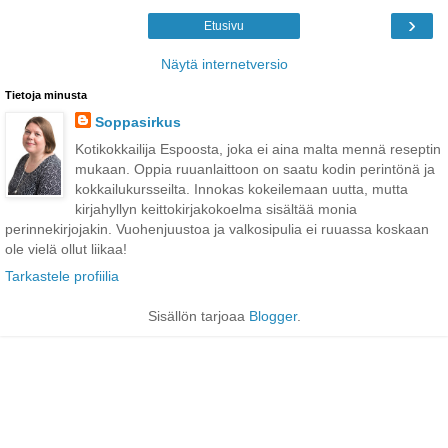
›
Etusivu
Näytä internetversio
Tietoja minusta
Soppasirkus
Kotikokkailija Espoosta, joka ei aina malta mennä reseptin
mukaan. Oppia ruuanlaittoon on saatu kodin perintönä ja
kokkailukursseilta. Innokas kokeilemaan uutta, mutta
kirjahyllyn keittokirjakokoelma sisältää monia
perinnekirjojakin. Vuohenjuustoa ja valkosipulia ei ruuassa koskaan
ole vielä ollut liikaa!
Tarkastele profiilia
Sisällön tarjoaa
Blogger
.