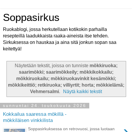
Soppasirkus
Ruokablogi, jossa herkutellaan kotikokin parhailla
resepteillä laadukkaista raaka-aineista itse tehden.
Sirkuksessa on hauskaa ja aina sitä jonkun sopan saa
keitettyä!
Näytetään tekstit, joissa on tunniste
mökkiruoka;
saarimökki; saarimökkeily; mökkikokkailu;
mökkiruokailu; mökkiruokavinkit kesämökki;
mökkikeittiö; retkiruoka; villiyrtit; horta; mökkielämä;
Vehmersalmi
.
Näytä kaikki tekstit
sunnuntai 24. toukokuuta 2026
Kokkailua saaressa mökillä -
mökkiläisen vinkkilista
›
Soppasirkuksessa on retrovuosi, jossa luotaan