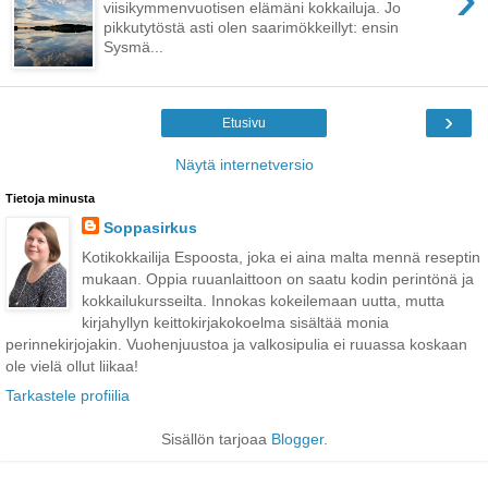
viisikymmenvuotisen elämäni kokkailuja. Jo
pikkutytöstä asti olen saarimökkeillyt: ensin
Sysmä...
›
Etusivu
Näytä internetversio
Tietoja minusta
Soppasirkus
Kotikokkailija Espoosta, joka ei aina malta mennä reseptin
mukaan. Oppia ruuanlaittoon on saatu kodin perintönä ja
kokkailukursseilta. Innokas kokeilemaan uutta, mutta
kirjahyllyn keittokirjakokoelma sisältää monia
perinnekirjojakin. Vuohenjuustoa ja valkosipulia ei ruuassa koskaan
ole vielä ollut liikaa!
Tarkastele profiilia
Sisällön tarjoaa
Blogger
.