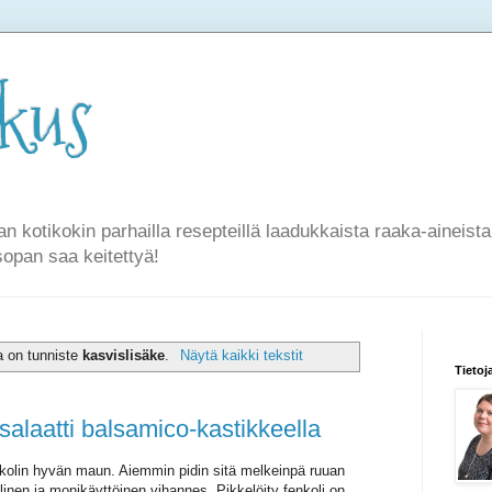
rkus
an kotikokin parhailla resepteillä laadukkaista raaka-aineist
sopan saa keitettyä!
sa on tunniste
kasvislisäke
.
Näytä kaikki tekstit
Tietoj
salaatti balsamico-kastikkeella
nkolin hyvän maun. Aiemmin pidin sitä melkeinpä ruuan
llinen ja monikäyttöinen vihannes. Pikkelöity fenkoli on