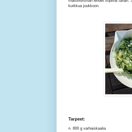
maitohorsman lehdet sopivat tähän. S
kurkkua joukkoon.
Tarpeet:
n. 800 g varhaiskaalia