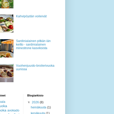
Kahvipöydän voileivät
Sardinialainen pitkän iän
keitto - sardinialainen
minestrone kasviksista
Vuohenjuusto-broilerivuoka
uunissa
teet
Blogiarkisto
pala
▼
2026
(8)
ruoka
heinäkuuta
(1)
uoka
avokado
kesäkuuta
(1)