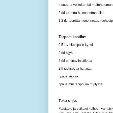
muutama voikukan tai maitohorsman 
2 rkl tuoretta hienonnettua tilliä
1-2 rkl tuoretta hienonnettua ruohosip
Tarpeet kastike:
0,5-1 valkosipulin kynsi
2 rkl öljyä
2 rkl omenaviinietikkaa
2 tl juoksevaa hunajaa
ripaus suolaa
ripaus mustapippuria myllystä
Teko-ohje:
Paloittele ja suikaloi kulhoon varhai