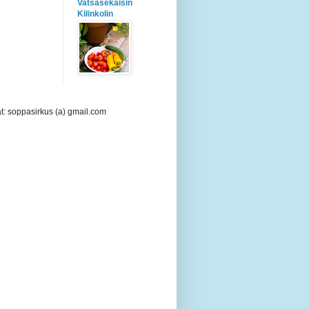
Vatsasekaisin
Kilinkolin
at: soppasirkus (a) gmail.com