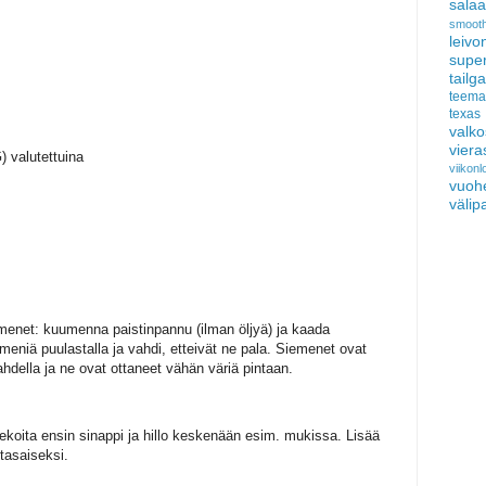
salaat
smooth
leivo
sup
tail
teema
texas
valko
viera
) valutettuina
viikon
vuoh
välip
menet: kuumenna paistinpannu (ilman öljyä) ja kaada
eniä puulastalla ja vahdi, etteivät ne pala. Siemenet ovat
ahdella ja ne ovat ottaneet vähän väriä pintaan.
ekoita ensin sinappi ja hillo keskenään esim. mukissa. Lisää
tasaiseksi.