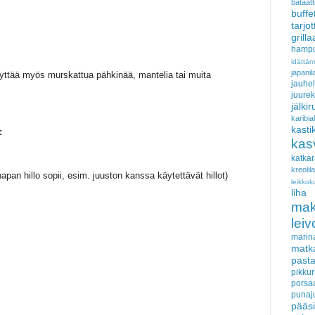
bataatt
buffe
tarjo
grill
hampu
idättä
japan
yttää myös murskattua pähkinää, mantelia tai muita
jauhel
juurek
jälki
karib
kasti
:
kas
katka
kreoli
hapan hillo sopii, esim. juuston kanssa käytettävät hillot)
leikkok
liha
ma
lei
marin
matk
past
pikku
porsa
punaj
pääs