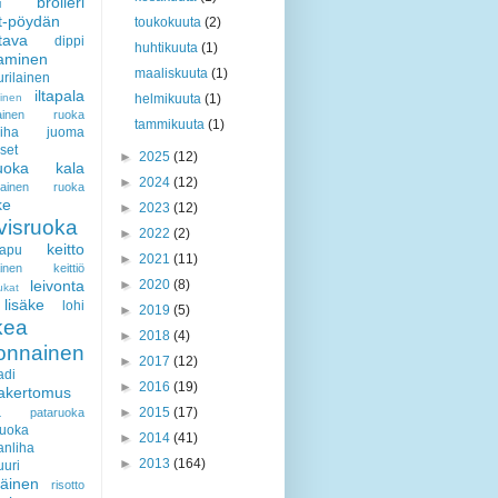
broileri
i
t-pöydän
toukokuuta
(2)
ttava
dippi
huhtikuuta
(1)
aaminen
maaliskuuta
(1)
rilainen
iltapala
minen
helmikuuta
(1)
ilainen ruoka
tammikuuta
(1)
iha
juoma
set
►
2025
(12)
ruoka
kala
►
2024
(12)
ialainen ruoka
ke
►
2023
(12)
visruoka
►
2022
(2)
keitto
rapu
►
2021
(11)
lainen keittiö
leivonta
►
2020
(8)
ukat
lisäke
lohi
►
2019
(5)
kea
►
2018
(4)
vonnainen
►
2017
(12)
adi
►
2016
(19)
akertomus
a
►
2015
(17)
pataruoka
ruoka
►
2014
(41)
anliha
►
2013
(164)
uuri
iäinen
risotto