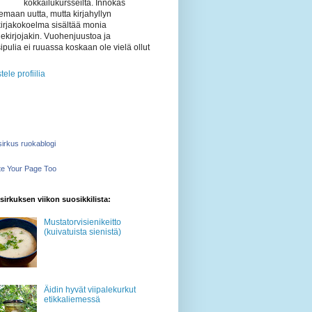
kokkailukursseilta. Innokas
emaan uutta, mutta kirjahyllyn
kirjakokoelma sisältää monia
ekirjojakin. Vuohenjuustoa ja
ipulia ei ruuassa koskaan ole vielä ollut
tele profiilia
irkus ruokablogi
e Your Page Too
irkuksen viikon suosikkilista:
Mustatorvisienikeitto
(kuivatuista sienistä)
Äidin hyvät viipalekurkut
etikkaliemessä