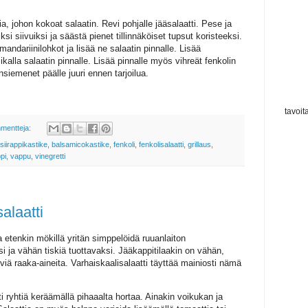
ia, johon kokoat salaatin. Revi pohjalle jääsalaatti. Pese ja
ksi siivuiksi ja säästä pienet tillinnäköiset tupsut koristeeksi.
 mandariinilohkot ja lisää ne salaatin pinnalle. Lisää
kalla salaatin pinnalle. Lisää pinnalle myös vihreät fenkolin
siemenet päälle juuri ennen tarjoilua.
tavoit
mentteja:
iirappikastike
,
balsamicokastike
,
fenkoli
,
fenkolisalaatti
,
grillaus
,
pi
,
vappu
,
vinegretti
alaatti
a etenkin mökillä yritän simppelöidä ruuanlaiton
 ja vähän tiskiä tuottavaksi. Jääkappitilaakin on vähän,
viä raaka-aineita. Varhaiskaalisalaatti täyttää mainiosti nämä
 ryhtiä keräämällä pihaaalta hortaa. Ainakin voikukan ja