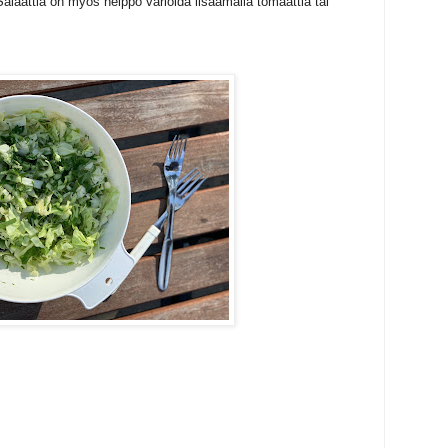
alaattia on myös helppo varioida lisäämällä tomaattia tai