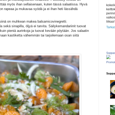
yttää myös ihan sellaisenaan, kuten tässä salaatissa. Hyvä
kokeil
 on rapeaa ja mukavaa syödä ja ei ihan heti lässähdä
keitto
perinn
valkos
, siinä on muhkean makea balsamicovinegretti.
liikaa!
a sekä sinapilla, öljyä ei tarvita. Säilykemandariinit tuovat
Tarkas
 kuin pieniä aurinkoja ja tuovat kevään pöytään. Jos salaatin
amaan kastiketta vähemmän tai tarjoilemaan osan siitä
Soppas
Promot
Soppas