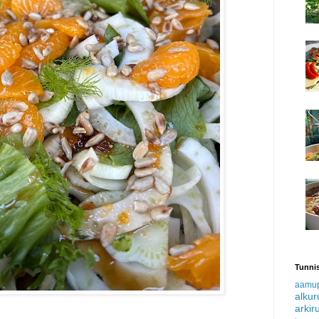
Tunnis
aamu
alku
arkir