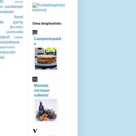
ti
sienet
suolainen
ie
nnainen
er bowl
gate party
Oma blogiluettelo
tex-mex
uuniruoka
sipuli
vappu
Campasimpukk
starjottava
a
loppuruoka
enjuusto
ala
Maistuis
varmaan
sullekin!