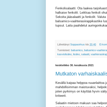
Fenkolisalaatti: Ota laakea tarjoiluast
halkaise fenkolit. Leikkaa fenkoli ohui
Sekoita jääsalaatti ja fenkolit. Valuta
balsamico-vaahterasiirappikastike lusi
tupsut. Laita paahdetut auringonkukan
Lähettänyt
Soppasirkus
klo
20.40
Ei kom
Tunnisteet:
balsamico
,
balsamico-vaahteras
kasvislisäke
,
lisäke
,
salaatti
,
vaahterasiirap
keskiviikko 30. kesäkuuta 2021
Mutkaton varhaiskaalis
Kesällä kaipaa helppoa ruuanlaittoa j
mahdollisimman maistuvaksi, helpoksi
joten pyrkimys on käyttää hyvin säily
kriteerit.
Salaatin mietoon makuun saa helposti