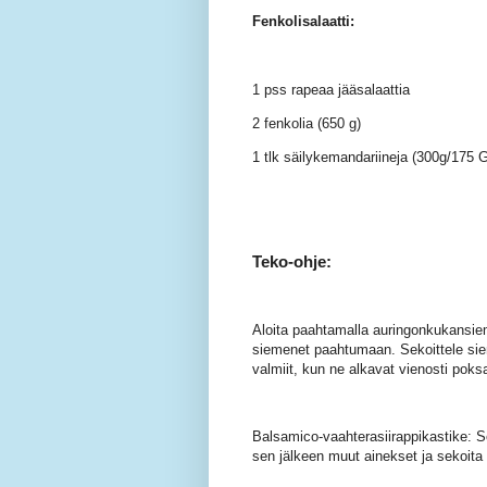
Fenkolisalaatti:
1 pss rapeaa jääsalaattia
2 fenkolia (650 g)
1 tlk säilykemandariineja (300g/175 G
Teko-ohje:
Aloita paahtamalla auringonkukansie
siemenet paahtumaan. Sekoittele siem
valmiit, kun ne alkavat vienosti poks
Balsamico-vaahterasiirappikastike: S
sen jälkeen muut ainekset ja sekoita 