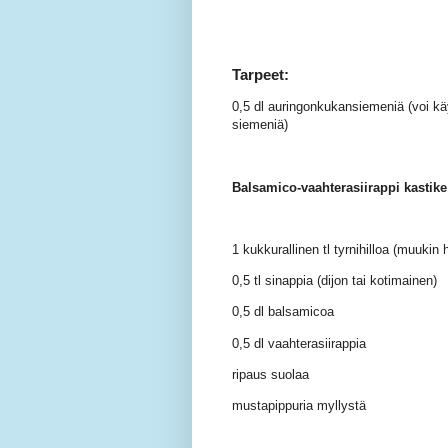
Tarpeet:
0,5 dl auringonkukansiemeniä (voi kä
siemeniä)
Balsamico-vaahterasiirappi kastike
1 kukkurallinen tl tyrnihilloa (muukin 
0,5 tl sinappia (dijon tai kotimainen)
0,5 dl balsamicoa
0,5 dl vaahterasiirappia
ripaus suolaa
mustapippuria myllystä