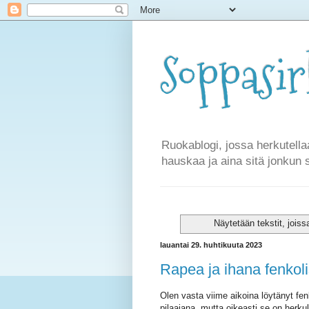
Soppasi
Ruokablogi, jossa herkutella
hauskaa ja aina sitä jonkun 
Näytetään tekstit, jois
lauantai 29. huhtikuuta 2023
Rapea ja ihana fenkoli
Olen vasta viime aikoina löytänyt fe
pilaajana, mutta oikeasti se on herku