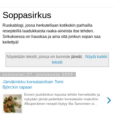
Soppasirkus
Ruokablogi, jossa herkutellaan kotikokin parhailla
resepteillä laadukkaista raaka-aineista itse tehden.
Sirkuksessa on hauskaa ja aina sitä jonkun sopan saa
keitettyä!
Näytetään tekstit, joissa on tunniste
jämät
.
Näytä kaikki
tekstit
sunnuntai 27. joulukuuta 2020
Jämäkinkku korealaisittain Tomi
Björckin tapaan
›
Ennen joulukinkun lopusta tehtiin hernekeitto ja
nykyään jämät peitetään korealaisiin makuihin.
Alkuperäinen resepti löytyy Ilta Sanomien si...