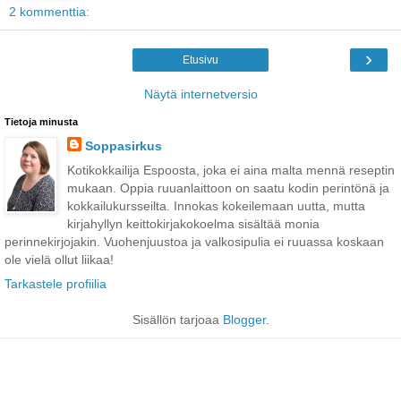
2 kommenttia:
›
Etusivu
Näytä internetversio
Tietoja minusta
Soppasirkus
Kotikokkailija Espoosta, joka ei aina malta mennä reseptin
mukaan. Oppia ruuanlaittoon on saatu kodin perintönä ja
kokkailukursseilta. Innokas kokeilemaan uutta, mutta
kirjahyllyn keittokirjakokoelma sisältää monia
perinnekirjojakin. Vuohenjuustoa ja valkosipulia ei ruuassa koskaan
ole vielä ollut liikaa!
Tarkastele profiilia
Sisällön tarjoaa
Blogger
.