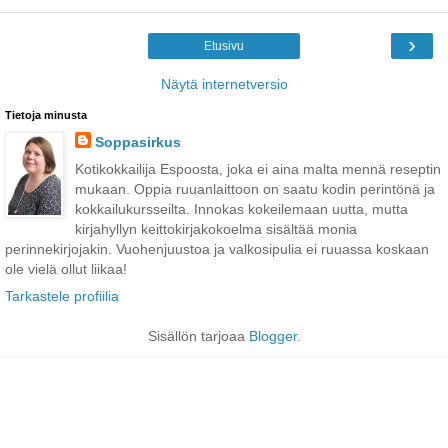
›
Etusivu
Näytä internetversio
Tietoja minusta
Soppasirkus
Kotikokkailija Espoosta, joka ei aina malta mennä reseptin
mukaan. Oppia ruuanlaittoon on saatu kodin perintönä ja
kokkailukursseilta. Innokas kokeilemaan uutta, mutta
kirjahyllyn keittokirjakokoelma sisältää monia
perinnekirjojakin. Vuohenjuustoa ja valkosipulia ei ruuassa koskaan
ole vielä ollut liikaa!
Tarkastele profiilia
Sisällön tarjoaa
Blogger
.