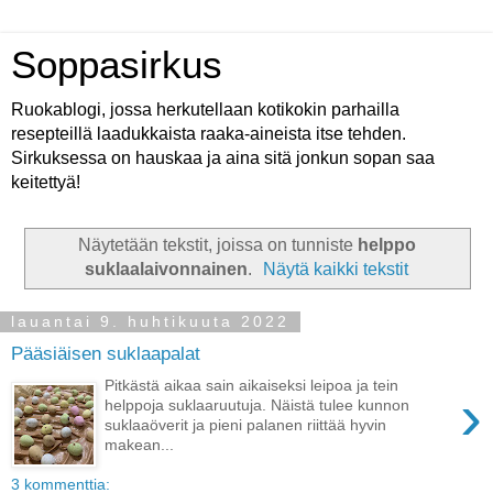
Soppasirkus
Ruokablogi, jossa herkutellaan kotikokin parhailla
resepteillä laadukkaista raaka-aineista itse tehden.
Sirkuksessa on hauskaa ja aina sitä jonkun sopan saa
keitettyä!
Näytetään tekstit, joissa on tunniste
helppo
suklaalaivonnainen
.
Näytä kaikki tekstit
lauantai 9. huhtikuuta 2022
Pääsiäisen suklaapalat
Pitkästä aikaa sain aikaiseksi leipoa ja tein
›
helppoja suklaaruutuja. Näistä tulee kunnon
suklaaöverit ja pieni palanen riittää hyvin
makean...
3 kommenttia: