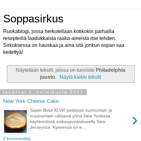
Soppasirkus
Ruokablogi, jossa herkutellaan kotikokin parhailla
resepteillä laadukkaista raaka-aineista itse tehden.
Sirkuksessa on hauskaa ja aina sitä jonkun sopan saa
keitettyä!
Näytetään tekstit, joissa on tunniste
Philadelphia
juusto
.
Näytä kaikki tekstit
lauantai 1. helmikuuta 2014
New York Cheese Cake
Super Bowl XLVIII pelataan sunnuntain ja
›
maanantain välisenä yönä New Yorkissa,
käytännössä esikaupunkialueella New
Jerseyssä. Kyseessä on e...
2 kommenttia: