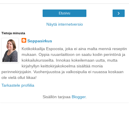
›
Etusivu
Näytä internetversio
Tietoja minusta
Soppasirkus
Kotikokkailija Espoosta, joka ei aina malta mennä reseptin
mukaan. Oppia ruuanlaittoon on saatu kodin perintönä ja
kokkailukursseilta. Innokas kokeilemaan uutta, mutta
kirjahyllyn keittokirjakokoelma sisältää monia
perinnekirjojakin. Vuohenjuustoa ja valkosipulia ei ruuassa koskaan
ole vielä ollut liikaa!
Tarkastele profiilia
Sisällön tarjoaa
Blogger
.