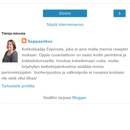
›
Etusivu
Näytä internetversio
Tietoja minusta
Soppasirkus
Kotikokkailija Espoosta, joka ei aina malta mennä reseptin
mukaan. Oppia ruuanlaittoon on saatu kodin perintönä ja
kokkailukursseilta. Innokas kokeilemaan uutta, mutta
kirjahyllyn keittokirjakokoelma sisältää monia
perinnekirjojakin. Vuohenjuustoa ja valkosipulia ei ruuassa koskaan
ole vielä ollut liikaa!
Tarkastele profiilia
Sisällön tarjoaa
Blogger
.