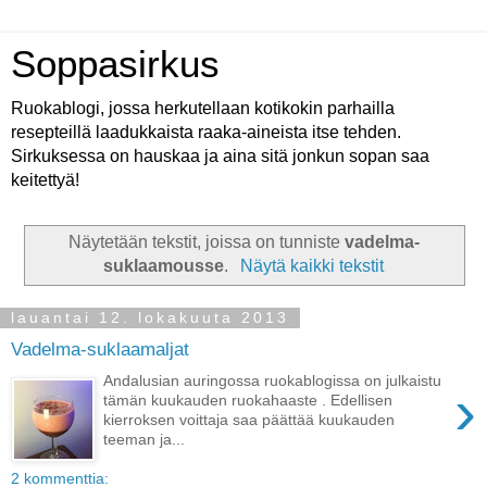
Soppasirkus
Ruokablogi, jossa herkutellaan kotikokin parhailla
resepteillä laadukkaista raaka-aineista itse tehden.
Sirkuksessa on hauskaa ja aina sitä jonkun sopan saa
keitettyä!
Näytetään tekstit, joissa on tunniste
vadelma-
suklaamousse
.
Näytä kaikki tekstit
lauantai 12. lokakuuta 2013
Vadelma-suklaamaljat
Andalusian auringossa ruokablogissa on julkaistu
›
tämän kuukauden ruokahaaste . Edellisen
kierroksen voittaja saa päättää kuukauden
teeman ja...
2 kommenttia: