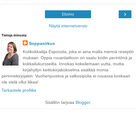
›
Etusivu
Näytä internetversio
Tietoja minusta
Soppasirkus
Kotikokkailija Espoosta, joka ei aina malta mennä reseptin
mukaan. Oppia ruuanlaittoon on saatu kodin perintönä ja
kokkailukursseilta. Innokas kokeilemaan uutta, mutta
kirjahyllyn keittokirjakokoelma sisältää monia
perinnekirjojakin. Vuohenjuustoa ja valkosipulia ei ruuassa koskaan
ole vielä ollut liikaa!
Tarkastele profiilia
Sisällön tarjoaa
Blogger
.