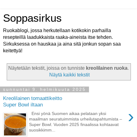
Soppasirkus
Ruokablogi, jossa herkutellaan kotikokin parhailla
resepteillä laadukkaista raaka-aineista itse tehden.
Sirkuksessa on hauskaa ja aina sitä jonkun sopan saa
keitettyä!
Näytetään tekstit, joissa on tunniste
kreolilainen ruoka
.
Näytä kaikki tekstit
sunnuntai 9. helmikuuta 2025
Kreolilainen tomaattikeitto
Super Bowl iltaan
›
Ensi yönä Suomen aikaa pelataan yksi
maailman seuratuimmista urheilutapahtumista –
Super Bowl. Vuoden 2025 finaalissa kohtaavat
suosikkimm...