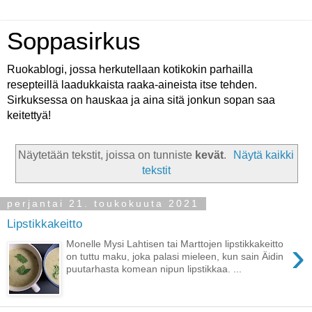
Soppasirkus
Ruokablogi, jossa herkutellaan kotikokin parhailla
resepteillä laadukkaista raaka-aineista itse tehden.
Sirkuksessa on hauskaa ja aina sitä jonkun sopan saa
keitettyä!
Näytetään tekstit, joissa on tunniste
kevät
.
Näytä kaikki
tekstit
perjantai 21. toukokuuta 2021
Lipstikkakeitto
›
Monelle Mysi Lahtisen tai Marttojen lipstikkakeitto
on tuttu maku, joka palasi mieleen, kun sain Äidin
puutarhasta komean nipun lipstikkaa. ...