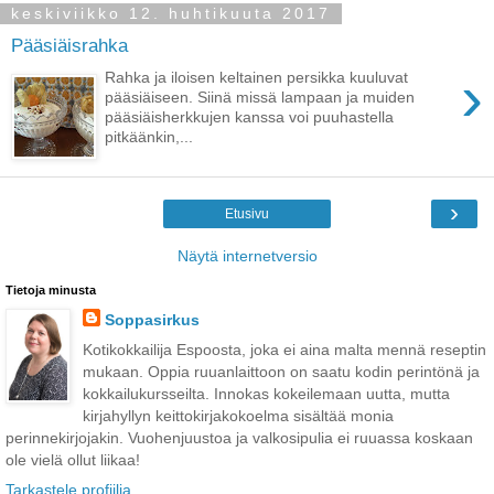
keskiviikko 12. huhtikuuta 2017
Pääsiäisrahka
›
Rahka ja iloisen keltainen persikka kuuluvat
pääsiäiseen. Siinä missä lampaan ja muiden
pääsiäisherkkujen kanssa voi puuhastella
pitkäänkin,...
›
Etusivu
Näytä internetversio
Tietoja minusta
Soppasirkus
Kotikokkailija Espoosta, joka ei aina malta mennä reseptin
mukaan. Oppia ruuanlaittoon on saatu kodin perintönä ja
kokkailukursseilta. Innokas kokeilemaan uutta, mutta
kirjahyllyn keittokirjakokoelma sisältää monia
perinnekirjojakin. Vuohenjuustoa ja valkosipulia ei ruuassa koskaan
ole vielä ollut liikaa!
Tarkastele profiilia