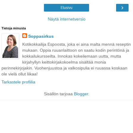
›
Etusivu
Näytä internetversio
Tietoja minusta
Soppasirkus
Kotikokkailija Espoosta, joka ei aina malta mennä reseptin
mukaan. Oppia ruuanlaittoon on saatu kodin perintönä ja
kokkailukursseilta. Innokas kokeilemaan uutta, mutta
kirjahyllyn keittokirjakokoelma sisältää monia
perinnekirjojakin. Vuohenjuustoa ja valkosipulia ei ruuassa koskaan
ole vielä ollut liikaa!
Tarkastele profiilia
Sisällön tarjoaa
Blogger
.