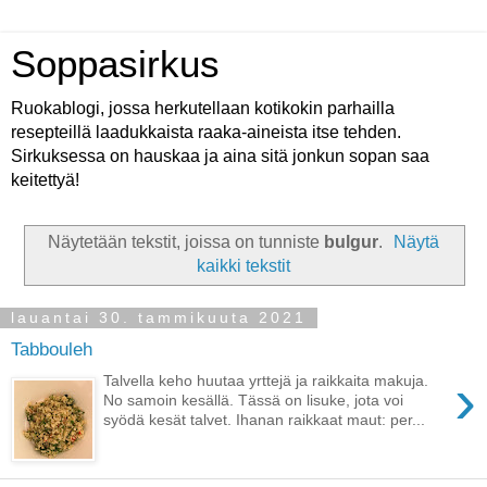
Soppasirkus
Ruokablogi, jossa herkutellaan kotikokin parhailla
resepteillä laadukkaista raaka-aineista itse tehden.
Sirkuksessa on hauskaa ja aina sitä jonkun sopan saa
keitettyä!
Näytetään tekstit, joissa on tunniste
bulgur
.
Näytä
kaikki tekstit
lauantai 30. tammikuuta 2021
Tabbouleh
›
Talvella keho huutaa yrttejä ja raikkaita makuja.
No samoin kesällä. Tässä on lisuke, jota voi
syödä kesät talvet. Ihanan raikkaat maut: per...