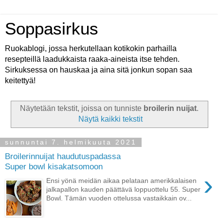
Soppasirkus
Ruokablogi, jossa herkutellaan kotikokin parhailla
resepteillä laadukkaista raaka-aineista itse tehden.
Sirkuksessa on hauskaa ja aina sitä jonkun sopan saa
keitettyä!
Näytetään tekstit, joissa on tunniste
broilerin nuijat
.
Näytä kaikki tekstit
sunnuntai 7. helmikuuta 2021
Broilerinnuijat haudutuspadassa
Super bowl kisakatsomoon
›
Ensi yönä meidän aikaa pelataan amerikkalaisen
jalkapallon kauden päättävä loppuottelu 55. Super
Bowl. Tämän vuoden ottelussa vastaikkain ov...