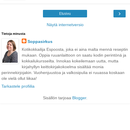
›
Etusivu
Näytä internetversio
Tietoja minusta
Soppasirkus
Kotikokkailija Espoosta, joka ei aina malta mennä reseptin
mukaan. Oppia ruuanlaittoon on saatu kodin perintönä ja
kokkailukursseilta. Innokas kokeilemaan uutta, mutta
kirjahyllyn keittokirjakokoelma sisältää monia
perinnekirjojakin. Vuohenjuustoa ja valkosipulia ei ruuassa koskaan
ole vielä ollut liikaa!
Tarkastele profiilia
Sisällön tarjoaa
Blogger
.