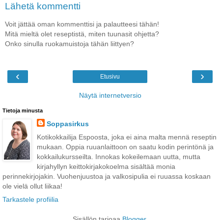
Lähetä kommentti
Voit jättää oman kommenttisi ja palautteesi tähän!
Mitä mieltä olet reseptistä, miten tuunasit ohjetta?
Onko sinulla ruokamuistoja tähän liittyen?
‹
›
Etusivu
Näytä internetversio
Tietoja minusta
Soppasirkus
Kotikokkailija Espoosta, joka ei aina malta mennä reseptin
mukaan. Oppia ruuanlaittoon on saatu kodin perintönä ja
kokkailukursseilta. Innokas kokeilemaan uutta, mutta
kirjahyllyn keittokirjakokoelma sisältää monia
perinnekirjojakin. Vuohenjuustoa ja valkosipulia ei ruuassa koskaan
ole vielä ollut liikaa!
Tarkastele profiilia
Sisällön tarjoaa
Blogger
.