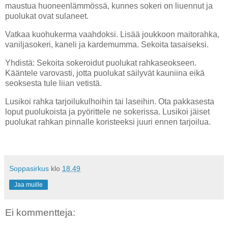
maustua huoneenlämmössä, kunnes sokeri on liuennut ja
puolukat ovat sulaneet.
Vatkaa kuohukerma vaahdoksi. Lisää joukkoon maitorahka,
vaniljasokeri, kaneli ja kardemumma. Sekoita tasaiseksi.
Yhdistä: Sekoita sokeroidut puolukat rahkaseokseen.
Kääntele varovasti, jotta puolukat säilyvät kauniina eikä
seoksesta tule liian vetistä.
Lusikoi rahka tarjoilukulhoihin tai laseihin. Ota pakkasesta
loput puolukoista ja pyörittele ne sokerissa. Lusikoi jäiset
puolukat rahkan pinnalle koristeeksi juuri ennen tarjoilua.
Soppasirkus
klo
18.49
Jaa muille
Ei kommentteja: