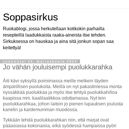
Soppasirkus
Ruokablogi, jossa herkutellaan kotikokin parhailla
resepteillä laadukkaista raaka-aineista itse tehden.
Sirkuksessa on hauskaa ja aina sitä jonkun sopan saa
keitettyä!
sunnuntai 24. marraskuuta 2024
Jo vähän jouluisempi puolukkarahka
Äiti kävi syksyllä poimimassa meille melkein täyden
ämpärillisen puolukoita. Meillä on nyt pakastimessa monta
nyssäkkää puolukkaa ja myös itse tehtyä puolukkahilloa
kaapissa mm. kaalilaatikkoa odottamassa. Nyt tein
puolukkarahkaa, johon laitoin jo pienen lupauksen joulusta
kanelin ja kardemumman muodossa.
Tykkään tehdä puolukkarahkan niin, että marjat ovat
pääasiassa kokonaisia, eikä syödessä hampaissa pyöri