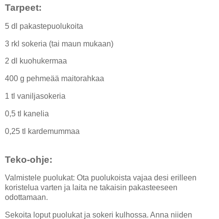
Tarpeet:
5 dl pakastepuolukoita
3 rkl sokeria (tai maun mukaan)
2 dl kuohukermaa
400 g pehmeää maitorahkaa
1 tl vaniljasokeria
0,5 tl kanelia
0,25 tl kardemummaa
Teko-ohje:
Valmistele puolukat: Ota puolukoista vajaa desi erilleen
koristelua varten ja laita ne takaisin pakasteeseen
odottamaan.
Sekoita loput puolukat ja sokeri kulhossa. Anna niiden