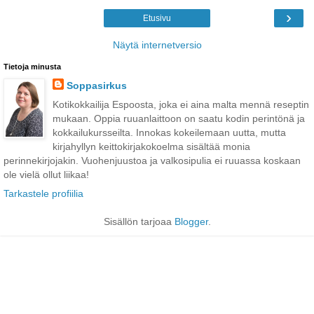
›
Etusivu
Näytä internetversio
Tietoja minusta
Soppasirkus
Kotikokkailija Espoosta, joka ei aina malta mennä reseptin
mukaan. Oppia ruuanlaittoon on saatu kodin perintönä ja
kokkailukursseilta. Innokas kokeilemaan uutta, mutta
kirjahyllyn keittokirjakokoelma sisältää monia
perinnekirjojakin. Vuohenjuustoa ja valkosipulia ei ruuassa koskaan
ole vielä ollut liikaa!
Tarkastele profiilia
Sisällön tarjoaa
Blogger
.