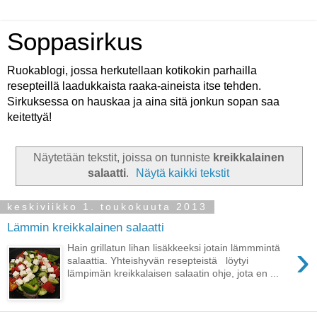
Soppasirkus
Ruokablogi, jossa herkutellaan kotikokin parhailla
resepteillä laadukkaista raaka-aineista itse tehden.
Sirkuksessa on hauskaa ja aina sitä jonkun sopan saa
keitettyä!
Näytetään tekstit, joissa on tunniste
kreikkalainen
salaatti
.
Näytä kaikki tekstit
keskiviikko 1. toukokuuta 2013
Lämmin kreikkalainen salaatti
›
Hain grillatun lihan lisäkkeeksi jotain lämmmintä
salaattia. Yhteishyvän resepteistä löytyi
lämpimän kreikkalaisen salaatin ohje, jota en ...