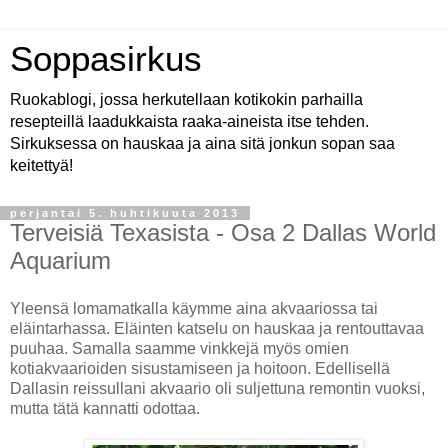
Soppasirkus
Ruokablogi, jossa herkutellaan kotikokin parhailla
resepteillä laadukkaista raaka-aineista itse tehden.
Sirkuksessa on hauskaa ja aina sitä jonkun sopan saa
keitettyä!
perjantai 5. huhtikuuta 2013
Terveisiä Texasista - Osa 2 Dallas World
Aquarium
Yleensä lomamatkalla käymme aina akvaariossa tai
eläintarhassa. Eläinten katselu on hauskaa ja rentouttavaa
puuhaa. Samalla saamme vinkkejä myös omien
kotiakvaarioiden sisustamiseen ja hoitoon. Edellisellä
Dallasin reissullani akvaario oli suljettuna remontin vuoksi,
mutta tätä kannatti odottaa.