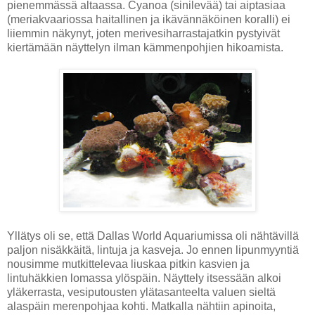
pienemmässä altaassa. Cyanoa (sinilevää) tai aiptasiaa
(meriakvaariossa haitallinen ja ikävännäköinen koralli) ei
liiemmin näkynyt, joten merivesiharrastajatkin pystyivät
kiertämään näyttelyn ilman kämmenpohjien hikoamista.
Yllätys oli se, että Dallas World Aquariumissa oli nähtävillä
paljon nisäkkäitä, lintuja ja kasveja. Jo ennen lipunmyyntiä
nousimme mutkittelevaa liuskaa pitkin kasvien ja
lintuhäkkien lomassa ylöspäin. Näyttely itsessään alkoi
yläkerrasta, vesiputousten ylätasanteelta valuen sieltä
alaspäin merenpohjaa kohti. Matkalla nähtiin apinoita,