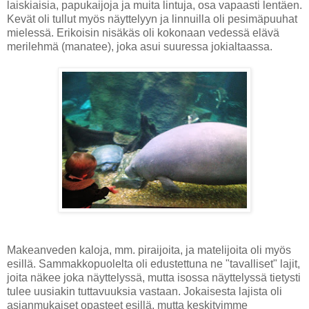
laiskiaisia, papukaijoja ja muita lintuja, osa vapaasti lentäen.
Kevät oli tullut myös näyttelyyn ja linnuilla oli pesimäpuuhat
mielessä. Erikoisin nisäkäs oli kokonaan vedessä elävä
merilehmä (manatee), joka asui suuressa jokialtaassa.
Makeanveden kaloja, mm. piraijoita, ja matelijoita oli myös
esillä. Sammakkopuolelta oli edustettuna ne "tavalliset" lajit,
joita näkee joka näyttelyssä, mutta isossa näyttelyssä tietysti
tulee uusiakin tuttavuuksia vastaan. Jokaisesta lajista oli
asianmukaiset opasteet esillä, mutta keskityimme