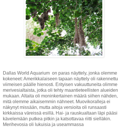
Dallas World Aquarium on paras näyttely, jonka olemme
kokeneet: Amerikkalaiseen tapaan näyttely oli rakennettu
viimeisen päälle hienosti. Erityisen vakuuttuneita olimme
merivesialtaista, jotka oli tehty maantieteellisten alueiden
mukaan. Altaita oli moninkertainen määrä siihen nähden,
mitä olemme aikaisemmin nähneet. Muovikoralleja ei
näkynyt missään, mutta aitoja versioita oli runsaasti
kirkkaissa väreissä esillä. Hai- ja rauskualtaan läpi pääsi
kävelemään putkea pitkin ja katsottavaa riitti sielläkin.
Merihevosia oli lukuisia ja useammassa