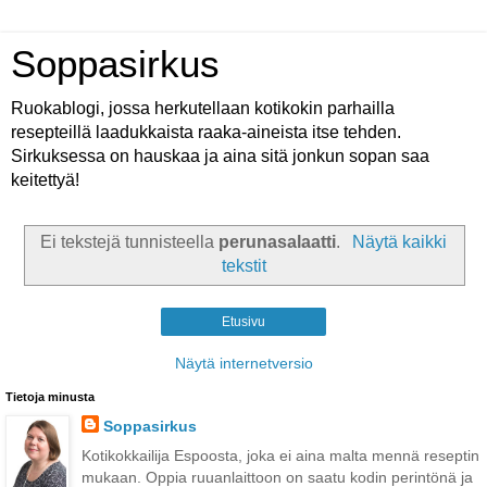
Soppasirkus
Ruokablogi, jossa herkutellaan kotikokin parhailla
resepteillä laadukkaista raaka-aineista itse tehden.
Sirkuksessa on hauskaa ja aina sitä jonkun sopan saa
keitettyä!
Ei tekstejä tunnisteella
perunasalaatti
.
Näytä kaikki
tekstit
Etusivu
Näytä internetversio
Tietoja minusta
Soppasirkus
Kotikokkailija Espoosta, joka ei aina malta mennä reseptin
mukaan. Oppia ruuanlaittoon on saatu kodin perintönä ja