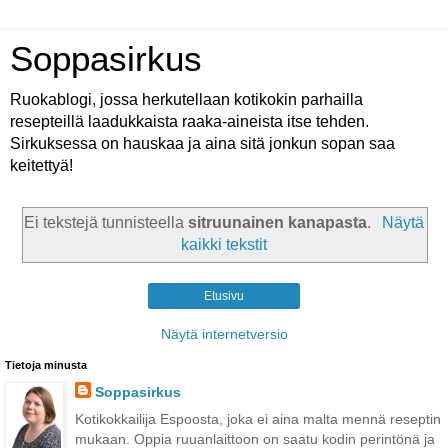
Soppasirkus
Ruokablogi, jossa herkutellaan kotikokin parhailla
resepteillä laadukkaista raaka-aineista itse tehden.
Sirkuksessa on hauskaa ja aina sitä jonkun sopan saa
keitettyä!
Ei tekstejä tunnisteella
sitruunainen kanapasta
.
Näytä
kaikki tekstit
Etusivu
Näytä internetversio
Tietoja minusta
Soppasirkus
Kotikokkailija Espoosta, joka ei aina malta mennä reseptin
mukaan. Oppia ruuanlaittoon on saatu kodin perintönä ja