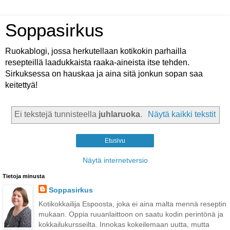
Soppasirkus
Ruokablogi, jossa herkutellaan kotikokin parhailla
resepteillä laadukkaista raaka-aineista itse tehden.
Sirkuksessa on hauskaa ja aina sitä jonkun sopan saa
keitettyä!
Ei tekstejä tunnisteella
juhlaruoka
.
Näytä kaikki tekstit
Etusivu
Näytä internetversio
Tietoja minusta
Soppasirkus
Kotikokkailija Espoosta, joka ei aina malta mennä reseptin
mukaan. Oppia ruuanlaittoon on saatu kodin perintönä ja
kokkailukursseilta. Innokas kokeilemaan uutta, mutta