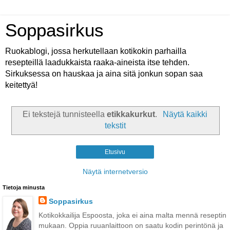
Soppasirkus
Ruokablogi, jossa herkutellaan kotikokin parhailla
resepteillä laadukkaista raaka-aineista itse tehden.
Sirkuksessa on hauskaa ja aina sitä jonkun sopan saa
keitettyä!
Ei tekstejä tunnisteella
etikkakurkut
.
Näytä kaikki
tekstit
Etusivu
Näytä internetversio
Tietoja minusta
Soppasirkus
Kotikokkailija Espoosta, joka ei aina malta mennä reseptin
mukaan. Oppia ruuanlaittoon on saatu kodin perintönä ja