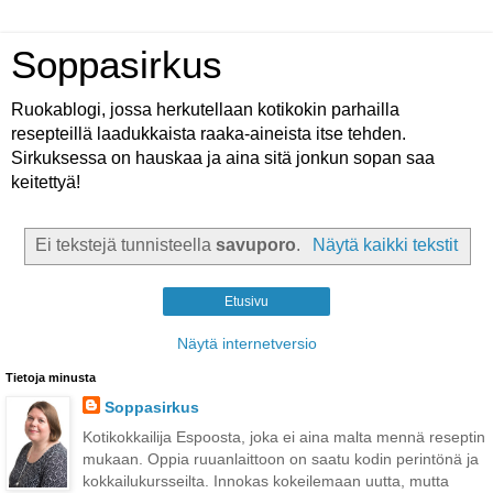
Soppasirkus
Ruokablogi, jossa herkutellaan kotikokin parhailla
resepteillä laadukkaista raaka-aineista itse tehden.
Sirkuksessa on hauskaa ja aina sitä jonkun sopan saa
keitettyä!
Ei tekstejä tunnisteella
savuporo
.
Näytä kaikki tekstit
Etusivu
Näytä internetversio
Tietoja minusta
Soppasirkus
Kotikokkailija Espoosta, joka ei aina malta mennä reseptin
mukaan. Oppia ruuanlaittoon on saatu kodin perintönä ja
kokkailukursseilta. Innokas kokeilemaan uutta, mutta