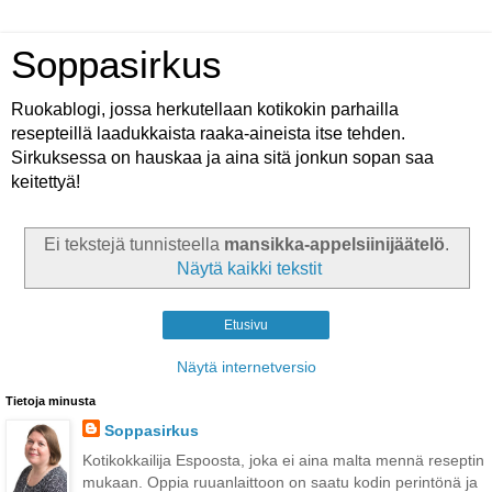
Soppasirkus
Ruokablogi, jossa herkutellaan kotikokin parhailla
resepteillä laadukkaista raaka-aineista itse tehden.
Sirkuksessa on hauskaa ja aina sitä jonkun sopan saa
keitettyä!
Ei tekstejä tunnisteella
mansikka-appelsiinijäätelö
.
Näytä kaikki tekstit
Etusivu
Näytä internetversio
Tietoja minusta
Soppasirkus
Kotikokkailija Espoosta, joka ei aina malta mennä reseptin
mukaan. Oppia ruuanlaittoon on saatu kodin perintönä ja