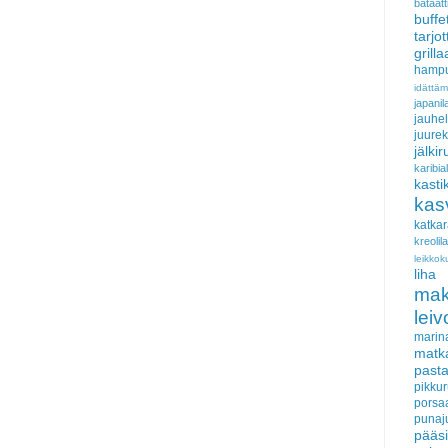
bataatt
buffe
tarjo
grill
hampu
idättä
japan
jauhel
juurek
jälki
karib
kasti
kas
katka
kreoli
leikkok
liha
ma
lei
marin
matk
past
pikku
porsa
punaj
pääs