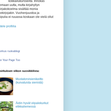
kokkailukursseilta. Innokas
emaan uutta, mutta kirjahyllyn
kirjakokoelma sisältää monia
ekirjojakin. Vuohenjuustoa ja
ipulia ei ruuassa koskaan ole vielä ollut
tele profiilia
irkus ruokablogi
e Your Page Too
irkuksen viikon suosikkilista:
Mustatorvisienikeitto
(kuivatuista sienistä)
Äidin hyvät viipalekurkut
etikkaliemessä