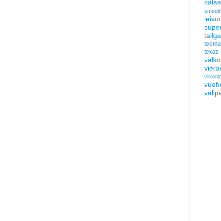
salaat
smooth
leivo
sup
tail
teema
texas
valko
viera
viikon
vuoh
välip