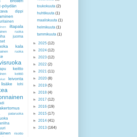
broileri
i
t-pöydän
toukokuuta
(2)
ttava
dippi
huhtikuuta
(1)
aaminen
maaliskuuta
(1)
rilainen
iltapala
minen
helmikuuta
(1)
ilainen ruoka
tammikuuta
(1)
iha
juoma
set
►
2025
(12)
ruoka
kala
►
2024
(12)
ialainen ruoka
ke
►
2023
(12)
visruoka
►
2022
(2)
keitto
rapu
►
2021
(11)
lainen keittiö
leivonta
►
2020
(8)
ukat
lisäke
lohi
►
2019
(5)
kea
►
2018
(4)
vonnainen
►
2017
(12)
adi
►
2016
(19)
akertomus
a
►
2015
(17)
pataruoka
ruoka
►
2014
(41)
anliha
►
2013
(164)
uuri
iäinen
risotto