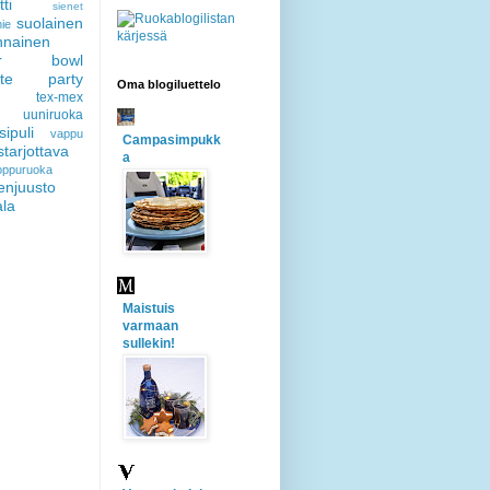
ti
sienet
suolainen
ie
nnainen
er bowl
gate party
Oma blogiluettelo
tex-mex
uuniruoka
sipuli
vappu
Campasimpukk
starjottava
a
loppuruoka
enjuusto
ala
Maistuis
varmaan
sullekin!