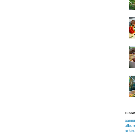
Tunnis
aamu
alku
arkir