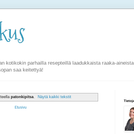
rkus
an kotikokin parhailla resepteillä laadukkaista raaka-aineist
sopan saa keitettyä!
steella
patonkipitsa
.
Näytä kaikki tekstit
Tietoj
Etusivu