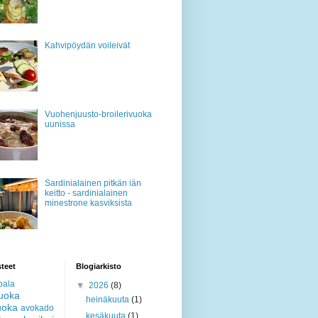
Kahvipöydän voileivät
Vuohenjuusto-broilerivuoka
uunissa
Sardinialainen pitkän iän
keitto - sardinialainen
minestrone kasviksista
teet
Blogiarkisto
pala
▼
2026
(8)
ruoka
heinäkuuta
(1)
uoka
avokado
kesäkuuta
(1)