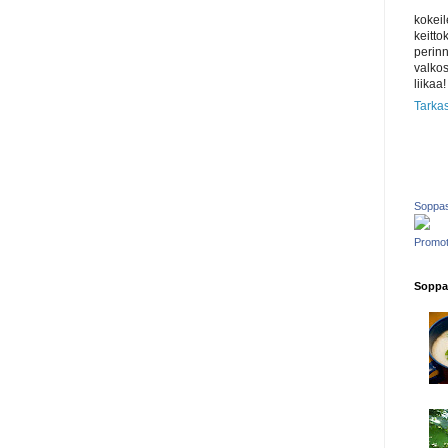
kokeil
keitto
perinn
valkos
liikaa!
Tarkas
Soppas
Promot
Soppas