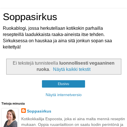
Soppasirkus
Ruokablogi, jossa herkutellaan kotikokin parhailla
resepteillä laadukkaista raaka-aineista itse tehden.
Sirkuksessa on hauskaa ja aina sitä jonkun sopan saa
keitettyä!
Ei tekstejä tunnisteella
luonnollisesti vegaaninen
ruoka
.
Näytä kaikki tekstit
Etusivu
Näytä internetversio
Tietoja minusta
Soppasirkus
Kotikokkailija Espoosta, joka ei aina malta mennä reseptin
mukaan. Oppia ruuanlaittoon on saatu kodin perintönä ja