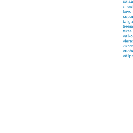
salaat
smooth
leivo
sup
tail
teema
texas
valko
viera
viikon
vuoh
välip