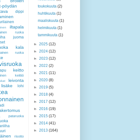
broileri
i
t-pöydän
toukokuuta
(2)
ttava
dippi
huhtikuuta
(1)
aaminen
maaliskuuta
(1)
rilainen
iltapala
minen
helmikuuta
(1)
ilainen ruoka
tammikuuta
(1)
iha
juoma
set
►
2025
(12)
ruoka
kala
►
2024
(12)
ialainen ruoka
ke
►
2023
(12)
visruoka
►
2022
(2)
keitto
rapu
►
2021
(11)
lainen keittiö
leivonta
►
2020
(8)
ukat
lisäke
lohi
►
2019
(5)
kea
►
2018
(4)
vonnainen
►
2017
(12)
adi
►
2016
(19)
akertomus
a
►
2015
(17)
pataruoka
ruoka
►
2014
(41)
anliha
►
2013
(164)
uuri
iäinen
risotto