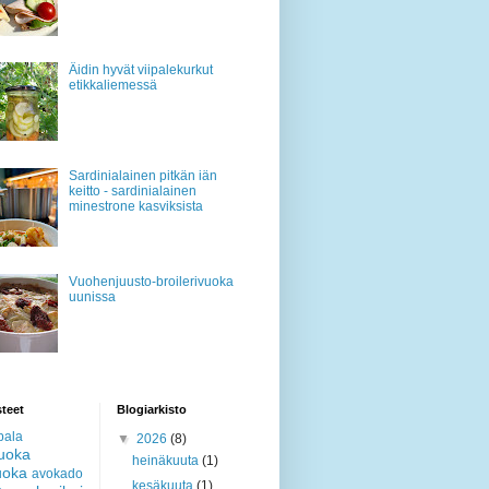
Äidin hyvät viipalekurkut
etikkaliemessä
Sardinialainen pitkän iän
keitto - sardinialainen
minestrone kasviksista
Vuohenjuusto-broilerivuoka
uunissa
teet
Blogiarkisto
pala
▼
2026
(8)
ruoka
heinäkuuta
(1)
uoka
avokado
kesäkuuta
(1)