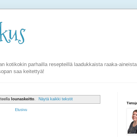
rkus
an kotikokin parhailla resepteillä laadukkaista raaka-aineist
sopan saa keitettyä!
steella
lounaskeitto
.
Näytä kaikki tekstit
Tietoj
Etusivu