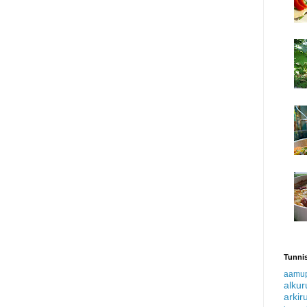
Tunnis
aamu
alku
arkir