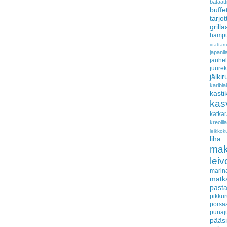
bataatt
buffe
tarjo
grill
hampu
idättä
japan
jauhel
juurek
jälki
karib
kasti
kas
katka
kreoli
leikkok
liha
ma
lei
marin
matk
past
pikku
porsa
punaj
pääs