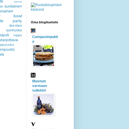
ti
sienet
suolainen
ie
nnainen
er bowl
gate party
Oma blogiluettelo
tex-mex
uuniruoka
sipuli
vappu
Campasimpukk
starjottava
a
loppuruoka
enjuusto
ala
Maistuis
varmaan
sullekin!