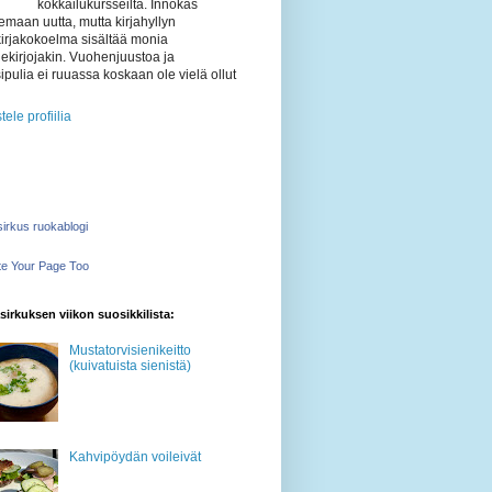
kokkailukursseilta. Innokas
emaan uutta, mutta kirjahyllyn
kirjakokoelma sisältää monia
ekirjojakin. Vuohenjuustoa ja
ipulia ei ruuassa koskaan ole vielä ollut
tele profiilia
irkus ruokablogi
e Your Page Too
irkuksen viikon suosikkilista:
Mustatorvisienikeitto
(kuivatuista sienistä)
Kahvipöydän voileivät