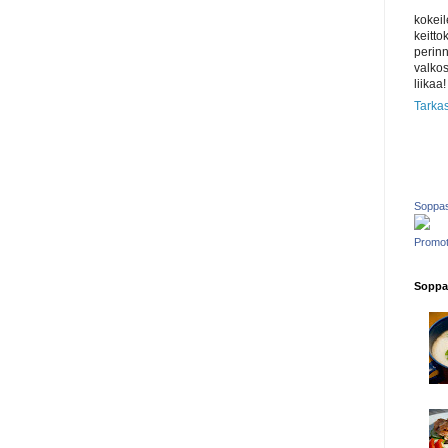
kokeil
keitto
perinn
valkos
liikaa!
Tarkas
Soppas
Promot
Soppas