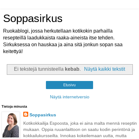
Soppasirkus
Ruokablogi, jossa herkutellaan kotikokin parhailla
resepteillä laadukkaista raaka-aineista itse tehden.
Sirkuksessa on hauskaa ja aina sitä jonkun sopan saa
keitettyä!
Ei tekstejä tunnisteella
kebab
.
Näytä kaikki tekstit
Etusivu
Näytä internetversio
Tietoja minusta
Soppasirkus
Kotikokkailija Espoosta, joka ei aina malta mennä reseptin
mukaan. Oppia ruuanlaittoon on saatu kodin perintönä ja
kokkailukursseilta. Innokas kokeilemaan uutta, mutta